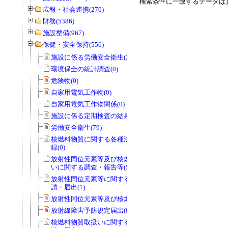
検索条件に一致するデータは
広報・社会連携(270)
財務(5386)
施設整備(967)
保健・安全保持(556)
施設に係る労働安全衛生(2)
環境保全の統計調査(0)
危険物(0)
自家用電気工作物(0)
自家用電気工作物関係(0)
施設に係る定期検査の結果の記録(2)
労働安全衛生(79)
核燃料物質に関する各種法定帳簿・記
録(0)
放射性同位元素等及び核燃料物質取扱
いに関する調査・報告等(5)
放射性同位元素等に関する各種承認申
請・届出(1)
放射性同位元素等及び核燃料物質(100)
放射線障害予防規定届出(0)
核燃料物質取扱いに関する各種承認申