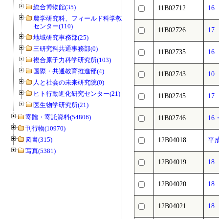
総合博物館(35)
11B02712
1
農学研究科、フィールド科学教育研究
センター(110)
11B02726
1
地域研究事務部(25)
三研究科共通事務部(0)
11B02735
1
複合原子力科学研究所(103)
国際・共通教育推進部(4)
11B02743
10
人と社会の未来研究院(0)
ヒト行動進化研究センター(21)
11B02745
1
医生物学研究所(21)
寄贈・寄託資料(54806)
11B02746
1
刊行物(10970)
図書(315)
12B04018
平
写真(5381)
12B04019
1
12B04020
1
12B04021
18