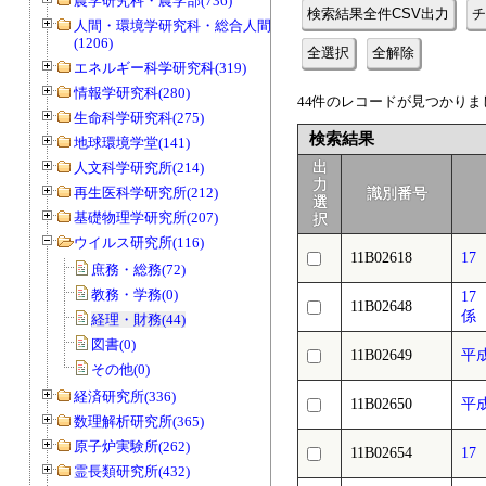
農学研究科・農学部(736)
検索結果全件CSV出力
チ
人間・環境学研究科・総合人間学部
(1206)
全選択
全解除
エネルギー科学研究科(319)
情報学研究科(280)
44件のレコードが見つかりまし
生命科学研究科(275)
検索結果
地球環境学堂(141)
人文科学研究所(214)
出
力
再生医科学研究所(212)
識別番号
選
基礎物理学研究所(207)
択
ウイルス研究所(116)
11B02618
1
庶務・総務(72)
教務・学務(0)
1
11B02648
係
経理・財務(44)
図書(0)
11B02649
平
その他(0)
経済研究所(336)
11B02650
平
数理解析研究所(365)
原子炉実験所(262)
11B02654
1
霊長類研究所(432)