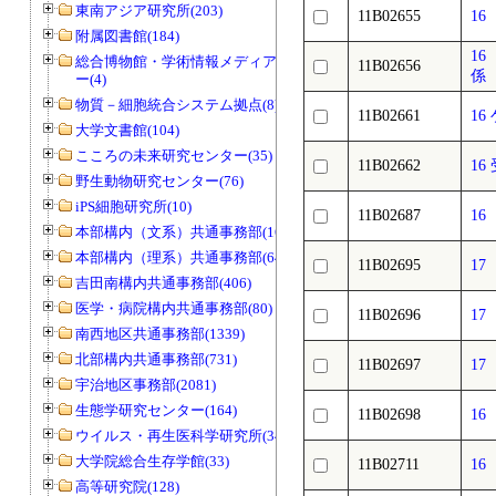
東南アジア研究所(203)
11B02655
1
附属図書館(184)
1
総合博物館・学術情報メディアセンタ
11B02656
係
ー(4)
物質－細胞統合システム拠点(8)
11B02661
1
大学文書館(104)
こころの未来研究センター(35)
11B02662
1
野生動物研究センター(76)
iPS細胞研究所(10)
11B02687
1
本部構内（文系）共通事務部(165)
本部構内（理系）共通事務部(646)
11B02695
17
吉田南構内共通事務部(406)
医学・病院構内共通事務部(80)
11B02696
1
南西地区共通事務部(1339)
北部構内共通事務部(731)
11B02697
1
宇治地区事務部(2081)
生態学研究センター(164)
11B02698
1
ウイルス・再生医科学研究所(34)
大学院総合生存学館(33)
11B02711
1
高等研究院(128)