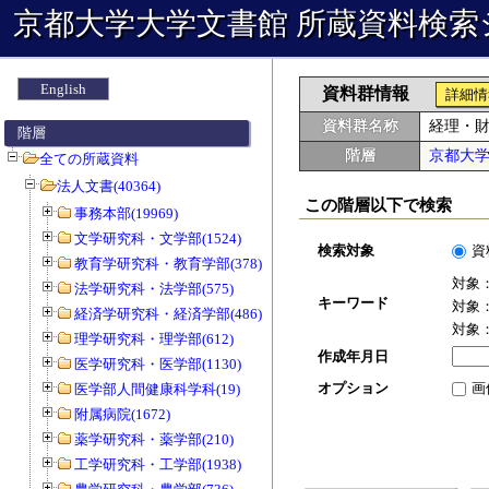
京都大学大学文書館 所蔵資料検索
English
資料群情報
詳細情
資料群名称
経理・
階層
階層
京都大
全ての所蔵資料
法人文書(40364)
この階層以下で検索
事務本部(19969)
文学研究科・文学部(1524)
検索対象
資
教育学研究科・教育学部(378)
対象
法学研究科・法学部(575)
キーワード
対象
経済学研究科・経済学部(486)
対象
理学研究科・理学部(612)
作成年月日
医学研究科・医学部(1130)
オプション
画
医学部人間健康科学科(19)
附属病院(1672)
薬学研究科・薬学部(210)
工学研究科・工学部(1938)