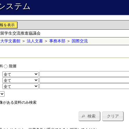
システム
報を表示
域留学生交流推進協議会
学大学文書館
＞
法人文書
＞
事務本部
＞
国際交流
料
階層
：
：
：
像がある資料のみ検索
検索
クリア