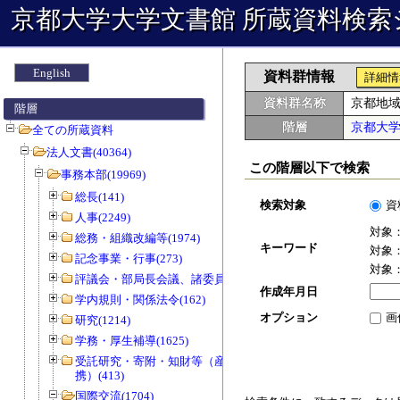
京都大学大学文書館 所蔵資料検索
English
資料群情報
詳細情
資料群名称
京都地
階層
階層
京都大
全ての所蔵資料
法人文書(40364)
この階層以下で検索
事務本部(19969)
総長(141)
検索対象
資
人事(2249)
対象
総務・組織改編等(1974)
キーワード
対象
記念事業・行事(273)
対象
評議会・部局長会議、諸委員会等(1466)
作成年月日
学内規則・関係法令(162)
オプション
画
研究(1214)
学務・厚生補導(1625)
受託研究・寄附・知財等（産官学連
携）(413)
国際交流(1704)