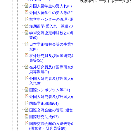
検索条件に一致するデータは
外国人留学生の受入れ(0)
外国人留学生の受入等(32)
留学生センターの管理･運営(0)
短期留学(受入れ・派遣)(0)
学術交流協定締結校との研究者交流事
業(0)
日本学術振興会等の事業で国際協力研
究(0)
在外研究員及び国際研究集会派遣研究
員等(51)
在外研究員及び国際研究集会派遣研究
員等派遣(0)
外国人研究者及び外国人研究員等の受
入れ(0)
国際シンポジウム等(81)
外国人研究者及び外国人研究員等(47)
国際学術組織(64)
国際交流会館の管理･運営等(0)
国際研究助成(97)
国際交流会館の入退去等の届出・許可
(研究者・研究員等)(0)