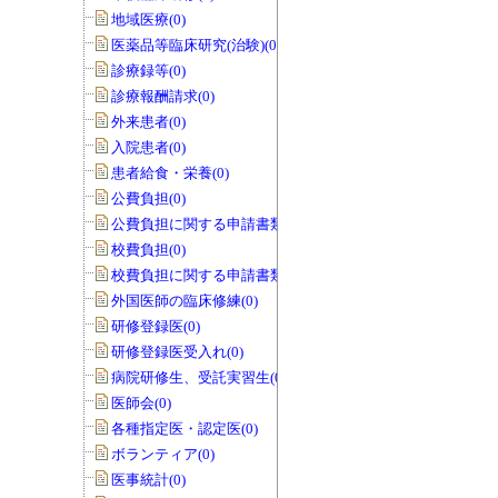
地域医療(0)
医薬品等臨床研究(治験)(0)
診療録等(0)
診療報酬請求(0)
外来患者(0)
入院患者(0)
患者給食・栄養(0)
公費負担(0)
公費負担に関する申請書類(0)
校費負担(0)
校費負担に関する申請書類(0)
外国医師の臨床修練(0)
研修登録医(0)
研修登録医受入れ(0)
病院研修生、受託実習生(0)
医師会(0)
各種指定医・認定医(0)
ボランティア(0)
医事統計(0)