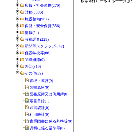
検索条件に一致するデータは
広報・社会連携(270)
財務(5386)
施設整備(967)
保健・安全保持(556)
情報(54)
各種調査(229)
新聞等スクラップ(842)
併設学校等(86)
関連組織(0)
外部(319)
その他(39)
管理・運営(0)
図書原簿(0)
図書原簿又は供用簿(0)
蔵書目録(1)
蔵書統計(0)
利用統計(0)
貴重図書に係る基準等(0)
資料に係る基準等(0)