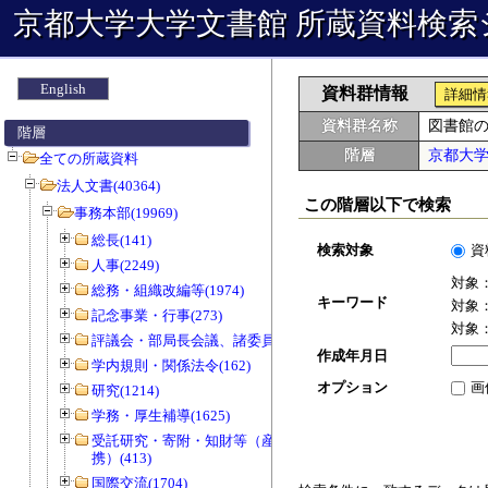
京都大学大学文書館 所蔵資料検索
English
資料群情報
詳細情
資料群名称
図書館
階層
階層
京都大
全ての所蔵資料
法人文書(40364)
この階層以下で検索
事務本部(19969)
総長(141)
検索対象
資
人事(2249)
対象
総務・組織改編等(1974)
キーワード
対象
記念事業・行事(273)
対象
評議会・部局長会議、諸委員会等(1466)
作成年月日
学内規則・関係法令(162)
オプション
画
研究(1214)
学務・厚生補導(1625)
受託研究・寄附・知財等（産官学連
携）(413)
国際交流(1704)