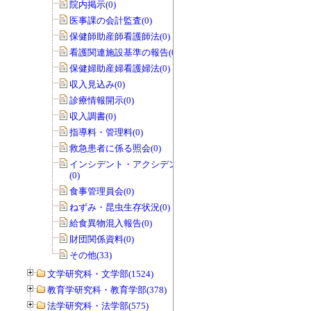
院内掲示(0)
医事課の会計監査(0)
保健師助産師看護師法(0)
看護関連施設基準の報告(0)
保健婦助産婦看護婦法(0)
収入見込み(0)
診療情報開示(0)
収入調書(0)
指導料・管理料(0)
救急患者に係る照会(0)
インシデント・アクシデントレポート
(0)
食事管理員会(0)
ねずみ・昆虫生存状況(0)
給食異物混入報告(0)
財団関係資料(0)
その他(33)
文学研究科・文学部(1524)
教育学研究科・教育学部(378)
法学研究科・法学部(575)