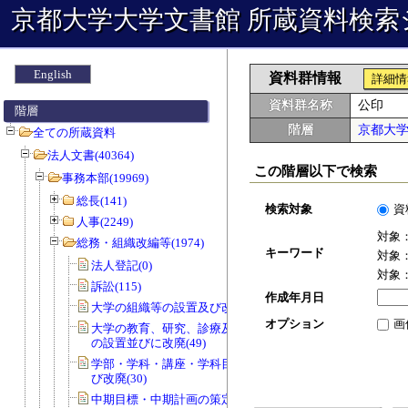
京都大学大学文書館 所蔵資料検索
English
資料群情報
詳細情
資料群名称
公印
階層
階層
京都大
全ての所蔵資料
法人文書(40364)
この階層以下で検索
事務本部(19969)
総長(141)
検索対象
資
人事(2249)
対象
総務・組織改編等(1974)
キーワード
対象
法人登記(0)
対象
訴訟(115)
作成年月日
大学の組織等の設置及び改廃(57)
オプション
画
大学の教育、研究、診療及び事務組織
の設置並びに改廃(49)
学部・学科・講座・学科目等の設置及
び改廃(30)
中期目標・中期計画の策定(0)