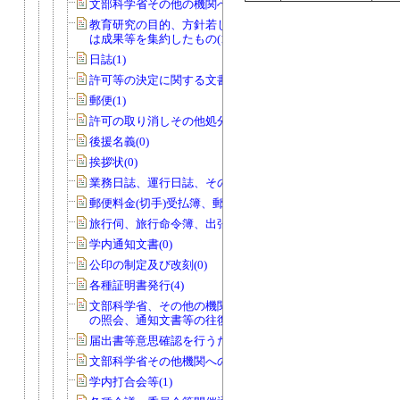
文部科学省その他の機関への報告等(74)
教育研究の目的、方針若しくは計画又
は成果等を集約したもの(14)
日誌(1)
許可等の決定に関する文書(0)
郵便(1)
許可の取り消しその他処分(0)
後援名義(0)
挨拶状(0)
業務日誌、運行日誌、その他日誌(11)
郵便料金(切手)受払簿、郵便物発送控(0)
旅行伺、旅行命令簿、出張報告書(1)
学内通知文書(0)
公印の制定及び改刻(0)
各種証明書発行(4)
文部科学省、その他の機関、個人から
の照会、通知文書等の往復文書(2)
届出書等意思確認を行うためのもの(0)
文部科学省その他機関への報告等(0)
学内打合会等(1)