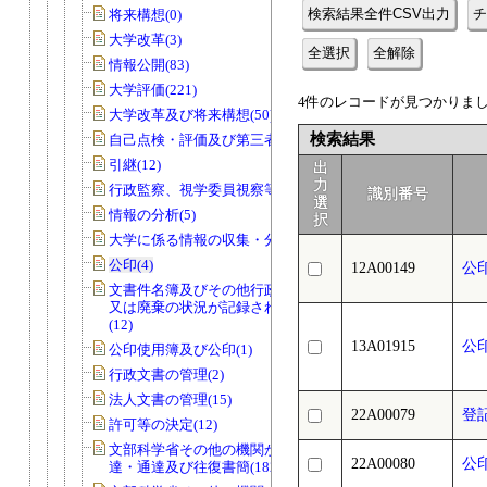
検索結果全件CSV出力
チ
将来構想(0)
大学改革(3)
全選択
全解除
情報公開(83)
大学評価(221)
4件のレコードが見つかりました
大学改革及び将来構想(50)
検索結果
自己点検・評価及び第三者評価(5)
引継(12)
出
力
行政監察、視学委員視察等(56)
識別番号
選
情報の分析(5)
択
大学に係る情報の収集・分析(0)
公印(4)
12A00149
公
文書件名簿及びその他行政文書の取得
又は廃棄の状況が記録されているもの
(12)
13A01915
公
公印使用簿及び公印(1)
行政文書の管理(2)
法人文書の管理(15)
22A00079
登
許可等の決定(12)
文部科学省その他の機関からの諸令
22A00080
公
達・通達及び往復書簡(182)