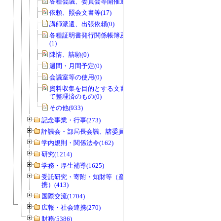
各種会議、委員会等開催通知書(0)
依頼、照会文書等(17)
講師派遣、出張依頼(0)
各種証明書発行関係帳簿及び関係書類
(1)
陳情、請願(0)
週間・月間予定(0)
会議室等の使用(0)
資料収集を目的とする文書で資料とし
て整理済のもの(0)
その他(933)
記念事業・行事(273)
評議会・部局長会議、諸委員会等(1466)
学内規則・関係法令(162)
研究(1214)
学務・厚生補導(1625)
受託研究・寄附・知財等（産官学連
携）(413)
国際交流(1704)
広報・社会連携(270)
財務(5386)