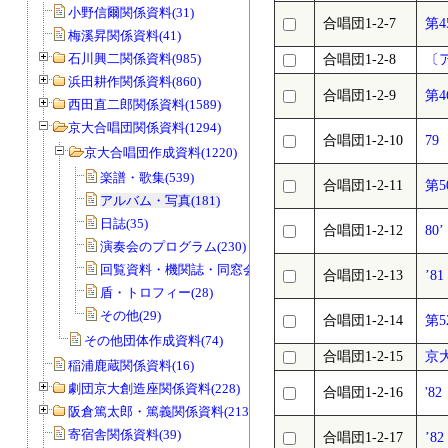
小野信爾関係資料(31)
合唱団1-2-7
第
梅溪昇関係資料(41)
石川興二関係資料(985)
合唱団1-2-8
〔
浜田耕作関係資料(860)
合唱団1-2-9
第
西田直二郎関係資料(1589)
京大合唱団関係資料(1294)
合唱団1-2-10
79
京大合唱団作成資料(1220)
楽譜・歌集(539)
合唱団1-2-11
第
アルバム・写真(181)
日誌(35)
合唱団1-2-12
80
演奏会のプログラム(230)
回覧資料・機関誌・同窓会誌(178)
合唱団1-2-13
’
盾・トロフィー(28)
その他(29)
合唱団1-2-14
第
その他団体作成資料(74)
合唱団1-2-15
京
稲浦鹿蔵関係資料(16)
劇団京大創造座関係資料(228)
合唱団1-2-16
'8
阪倉篤太郎・篤義関係資料(213)
寄宿舎関係資料(39)
合唱団1-2-17
’