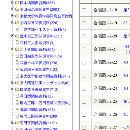
松本均関係資料(386)
高田保馬関係資料(2093)
合唱団1-2-18
第
京都大学教育学部同窓会寄贈資料(963)
小西重直関係資料(226)
合唱団1-2-19
8
「農学部ゼネスト」資料(7)
荒木寅三郎関係資料(221)
合唱団1-2-20
第
荘村正夫旧蔵資料(3)
’
合唱団1-2-21
河上肇関係資料(304)
（
西田幾多郎関係資料(125)
合唱団1-2-22
'8
武藤一雄関係資料(230)
藤縄謙三関係資料(123)
合唱団1-2-23
'
京大医学部紛争関係資料(245)
京大関連記事スクラップ集(8)
合唱団1-2-24
'
松尾尊兊寄贈資料(712)
澤田閏関係資料(12)
合唱団1-2-25
第
堀内三郎・石田基蔵関係資料(189)
看護部関係資料(162)
合唱団1-2-26
'8
谷内正順関係資料(289)
羽田亨関係資料(2130)
合唱団1-2-27
G
池田保生関係資料(156)