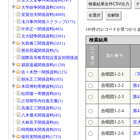
京大天皇事件関係資料(147)
検索結果全件CSV出力
チ
大学紛争関係資料(5695)
室賀信夫関係資料(4989)
全選択
全解除
滝川事件関係スクラップ(175)
中井正一関係資料(465)
181件のレコードが見つかりまし
京大闘争関係資料(3581)
検索結果
矢島脩三関係資料(1011)
出
熊谷照蔵関係資料(5)
力
識別番号
国際高等教育院設置反対関係資料(20)
選
択
潁原退蔵関係資料(1159)
佐々木惣一関係資料(125)
合唱団1-2-1
〔
朝永正三関係資料(105)
合唱団1-2-2
第
本田博利寄贈資料(552)
松田陽一寄贈資料(83)
合唱団1-2-3
第
占領期学内往復文書(1)
高瀬正三関係資料(23)
合唱団1-2-4
第
八木通夫関係資料(45)
合唱団1-2-5
京
大林良子関係資料(6)
時岡鶴夫関係資料(93)
合唱団1-2-6
京
柴田実関係資料(1733)