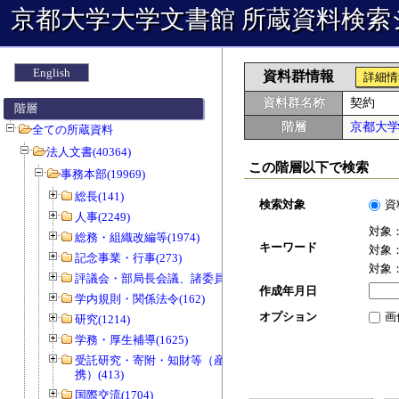
京都大学大学文書館 所蔵資料検索
English
資料群情報
詳細情
資料群名称
契約
階層
階層
京都大
全ての所蔵資料
法人文書(40364)
この階層以下で検索
事務本部(19969)
総長(141)
検索対象
資
人事(2249)
対象
総務・組織改編等(1974)
キーワード
対象
記念事業・行事(273)
対象
評議会・部局長会議、諸委員会等(1466)
作成年月日
学内規則・関係法令(162)
オプション
画
研究(1214)
学務・厚生補導(1625)
受託研究・寄附・知財等（産官学連
携）(413)
国際交流(1704)