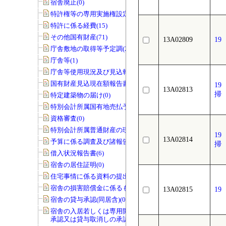
宿舎廃止(0)
特許権等の専用実施権設定(22)
特許に係る経費(15)
その他国有財産(71)
13A02809
1
庁舎敷地の取得等予定調(22)
庁舎等(1)
庁舎等使用現況及び見込報告書(0)
国有財産見込現在額報告書(1)
1
13A02813
掃
特定建築物の届け(0)
特別会計所属国有地売払予定調(0)
資格審査(0)
特別会計所属普通財産の現況調査(0)
1
13A02814
予算に係る調査及び諸報告(286)
掃
借入状況報告書(6)
宿舎の居住証明(0)
住宅事情に係る資料の提出(3)
宿舎の損害賠償金に係るもの(0)
13A02815
1
宿舎の貸与承認(同居含)(0)
宿舎の入居若しくは専用開始の延期の
承認又は貸与取消しの承認(0)