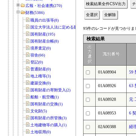
検索結果全件CSV出力
チ
広報・社会連携(270)
財務(5386)
全選択
全解除
職員の出張等(8)
国立大学法人法に定める財務諸表等(3)
95件のレコードが見つかりまし
国有財産(195)
検索結果
国有財産台帳(8)
出
境界査定(0)
力
識別番号
宿舎(66)
選
択
登記(0)
普通財産(0)
01A08904
59
地上権等(3)
建築交換(0)
01A08926
63
国有財産の寄附受入(2)
船舶・航空機(1)
01A08928
元
国有財産の交換(1)
文化財(5)
01A08953
6 
国有財産の所管換(3)
土地建物等の購入(1)
02A00388
経
土地収用(0)