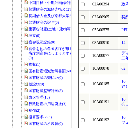
中期目標・中期計画(会計関係)(0)
02A00394
政
普通財産の減額売払又は減額貸付(0)
長期借入金及び京都大学法人債(0)
02A00965
契
普通財産の譲与(0)
重要な財産(土地・建物等)(0)
05A00575
P
埋立(0)
宿舎現況記録(0)
08A00910
1
宿舎を他の各省各庁が維持管理を行う
デ
省庁別宿舎にしようとする場合のもの
10A00077
(0)
二
接収(1)
10A00078
6
国有財産増減附属書類(60)
国有財産の売払い(0)
1
10A00185
仮設物(0)
達
国有財産監守計画(8)
防火管理(15)
1
10A00191
行政財産の用途廃止(3)
会
補償(2)
概算要求(796)
1
10A00192
フ
国有財産の所属替(0)