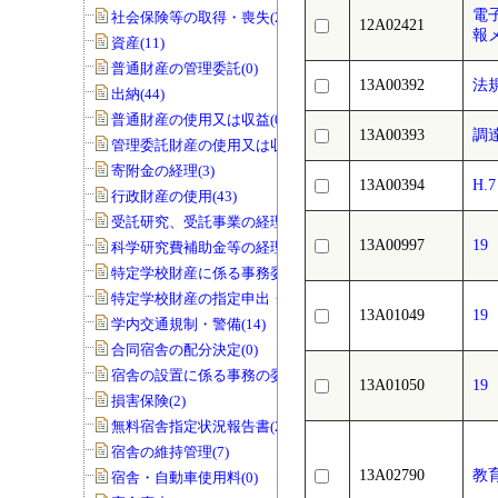
電
社会保険等の取得・喪失(25)
12A02421
報
資産(11)
普通財産の管理委託(0)
13A00392
法
出納(44)
普通財産の使用又は収益(0)
13A00393
調
管理委託財産の使用又は収益(0)
寄附金の経理(3)
13A00394
H
行政財産の使用(43)
受託研究、受託事業の経理(12)
13A00997
1
科学研究費補助金等の経理(5)
特定学校財産に係る事務委任の承認(0)
特定学校財産の指定申出・協議(0)
13A01049
1
学内交通規制・警備(14)
合同宿舎の配分決定(0)
宿舎の設置に係る事務の委任(0)
13A01050
1
損害保険(2)
無料宿舎指定状況報告書(2)
宿舎の維持管理(7)
13A02790
教
宿舎・自動車使用料(0)