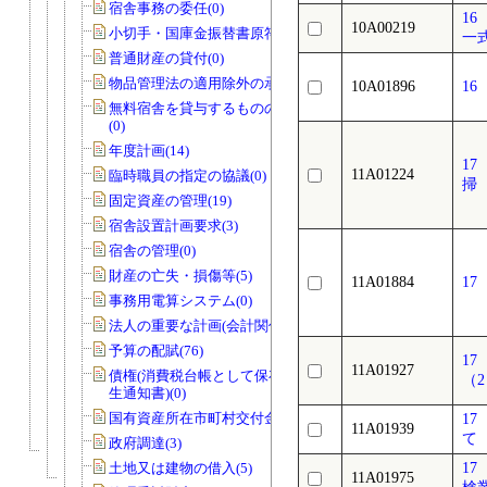
宿舎事務の委任(0)
1
10A00219
小切手・国庫金振替書原符(1)
一
普通財産の貸付(0)
物品管理法の適用除外の承認(1)
10A01896
1
無料宿舎を貸与するものの指定の協議
(0)
年度計画(14)
1
11A01224
臨時職員の指定の協議(0)
掃
固定資産の管理(19)
宿舎設置計画要求(3)
宿舎の管理(0)
財産の亡失・損傷等(5)
11A01884
1
事務用電算システム(0)
法人の重要な計画(会計関係)(0)
予算の配賦(76)
1
11A01927
債権(消費税台帳として保存する債権発
（
生通知書)(0)
国有資産所在市町村交付金(1)
1
11A01939
て
政府調達(3)
土地又は建物の借入(5)
1
11A01975