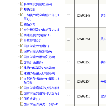
科学研究費補助金(4)
契約(95)
出納員の現金出納に係る書類(交付伝票
12A00249
共
等)(0)
物品(23)
会計機関及び出納官吏の異動(0)
共通経費の負担(11)
12A00251
共
計算証明(99)
国有財産の引継(1)
国有財産の種別替(0)
国有財産の用途変更(0)
交換計画書(0)
12A00255
共
建物の移築及び改築(0)
建物の新築及び増築(0)
文部科学省ほか他機関に対する報告書
12A02254
平
類(68)
国有財産増減及び現在額報告書(32)
国有財産無償貸付状況報告書(0)
12A02418
空
価格改定(3)
国有財産の滅失・き損(41)