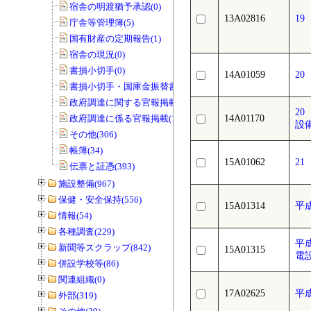
宿舎の明渡猶予承認(0)
13A02816
1
庁舎等管理簿(5)
国有財産の定期報告(1)
宿舎の現況(0)
書損小切手(0)
14A01059
2
書損小切手・国庫金振替書(0)
政府調達に関する官報掲載(0)
2
政府調達に係る官報掲載(1)
14A01170
設
その他(306)
帳簿(34)
15A01062
2
伝票と証憑(393)
施設整備(967)
保健・安全保持(556)
15A01314
平
情報(54)
各種調査(229)
平
新聞等スクラップ(842)
15A01315
電
併設学校等(86)
関連組織(0)
17A02625
平
外部(319)