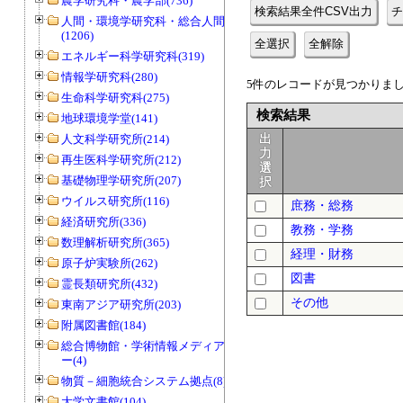
農学研究科・農学部(736)
検索結果全件CSV出力
チ
人間・環境学研究科・総合人間学部
(1206)
全選択
全解除
エネルギー科学研究科(319)
情報学研究科(280)
5件のレコードが見つかりました
生命科学研究科(275)
検索結果
地球環境学堂(141)
人文科学研究所(214)
出
力
再生医科学研究所(212)
選
基礎物理学研究所(207)
択
ウイルス研究所(116)
庶務・総務
経済研究所(336)
教務・学務
数理解析研究所(365)
経理・財務
原子炉実験所(262)
図書
霊長類研究所(432)
その他
東南アジア研究所(203)
附属図書館(184)
総合博物館・学術情報メディアセンタ
ー(4)
物質－細胞統合システム拠点(8)
大学文書館(104)