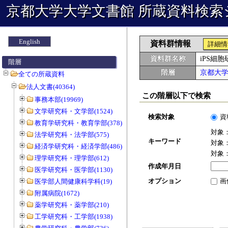
京都大学大学文書館 所蔵資料検索
English
資料群情報
詳細情
資料群名称
iPS細
階層
階層
京都大
全ての所蔵資料
法人文書(40364)
この階層以下で検索
事務本部(19969)
文学研究科・文学部(1524)
検索対象
資
教育学研究科・教育学部(378)
対象
法学研究科・法学部(575)
キーワード
対象
経済学研究科・経済学部(486)
対象
理学研究科・理学部(612)
作成年月日
医学研究科・医学部(1130)
オプション
画
医学部人間健康科学科(19)
附属病院(1672)
薬学研究科・薬学部(210)
工学研究科・工学部(1938)