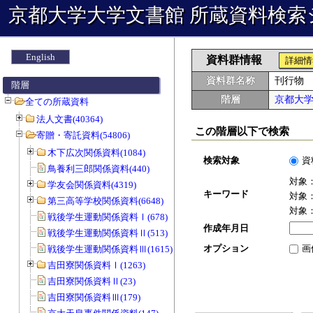
京都大学大学文書館 所蔵資料検索
English
資料群情報
詳細情
資料群名称
刊行物
階層
階層
京都大
全ての所蔵資料
法人文書(40364)
この階層以下で検索
寄贈・寄託資料(54806)
木下広次関係資料(1084)
検索対象
資
鳥養利三郎関係資料(440)
対象
学友会関係資料(4319)
キーワード
対象
第三高等学校関係資料(6648)
対象
戦後学生運動関係資料Ⅰ(678)
作成年月日
戦後学生運動関係資料Ⅱ(513)
オプション
画
戦後学生運動関係資料Ⅲ(1615)
吉田寮関係資料Ⅰ(1263)
吉田寮関係資料Ⅱ(23)
吉田寮関係資料Ⅲ(179)