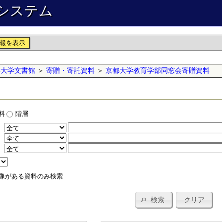
システム
報を表示
学大学文書館
＞
寄贈・寄託資料
＞
京都大学教育学部同窓会寄贈資料
料
階層
：
：
：
像がある資料のみ検索
検索
クリア