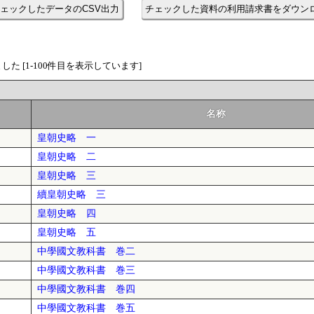
ェックしたデータのCSV出力
チェックした資料の利用請求書をダウン
た [1-100件目を表示しています]
名称
皇朝史略 一
皇朝史略 二
皇朝史略 三
續皇朝史略 三
皇朝史略 四
皇朝史略 五
中學國文教科書 巻二
中學國文教科書 巻三
中學國文教科書 巻四
中學國文教科書 巻五