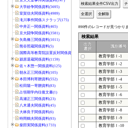
京大天皇事件関係資料(147)
検索結果全件CSV出力
チ
大学紛争関係資料(5695)
室賀信夫関係資料(4989)
全選択
全解除
滝川事件関係スクラップ(175)
中井正一関係資料(465)
890件のレコードが見つかりまし
京大闘争関係資料(3581)
検索結果
矢島脩三関係資料(1011)
出力
熊谷照蔵関係資料(5)
識別番号
選択
国際高等教育院設置反対関係資料(20)
教育学部Ⅰ-1
潁原退蔵関係資料(1159)
教育学部Ⅰ-2
佐々木惣一関係資料(125)
教育学部Ⅰ-3
朝永正三関係資料(105)
本田博利寄贈資料(552)
教育学部Ⅰ-4
松田陽一寄贈資料(83)
教育学部Ⅰ-5
占領期学内往復文書(1)
教育学部Ⅰ-6
高瀬正三関係資料(23)
教育学部Ⅰ-7
八木通夫関係資料(45)
教育学部Ⅰ-8
大林良子関係資料(6)
教育学部Ⅰ-9
時岡鶴夫関係資料(93)
柴田実関係資料(1733)
教育学部Ⅰ-10