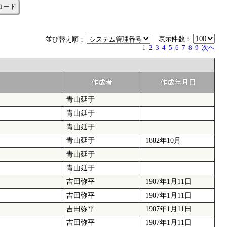
ロード
表示件数：
並び替え順：
1
2
3
4
5
6
7
8
9
次へ
作成者
作成年月日
青山延于
青山延于
青山延于
青山延于
1882年10月
青山延于
青山延于
吉田弥平
1907年1月11日
吉田弥平
1907年1月11日
吉田弥平
1907年1月11日
吉田弥平
1907年1月11日