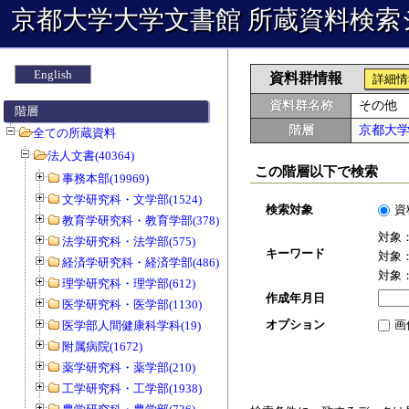
京都大学大学文書館 所蔵資料検索
English
資料群情報
詳細情
資料群名称
その他
階層
階層
京都大
全ての所蔵資料
法人文書(40364)
この階層以下で検索
事務本部(19969)
文学研究科・文学部(1524)
検索対象
資
教育学研究科・教育学部(378)
対象
法学研究科・法学部(575)
キーワード
対象
経済学研究科・経済学部(486)
対象
理学研究科・理学部(612)
作成年月日
医学研究科・医学部(1130)
オプション
画
医学部人間健康科学科(19)
附属病院(1672)
薬学研究科・薬学部(210)
工学研究科・工学部(1938)