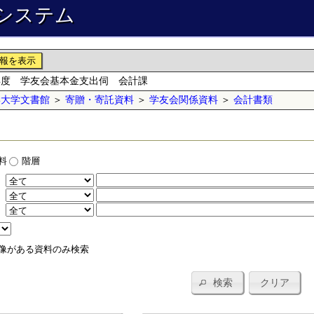
システム
報を表示
年度 学友会基本金支出伺 会計課
学大学文書館
＞
寄贈・寄託資料
＞
学友会関係資料
＞
会計書類
料
階層
：
：
：
像がある資料のみ検索
検索
クリア