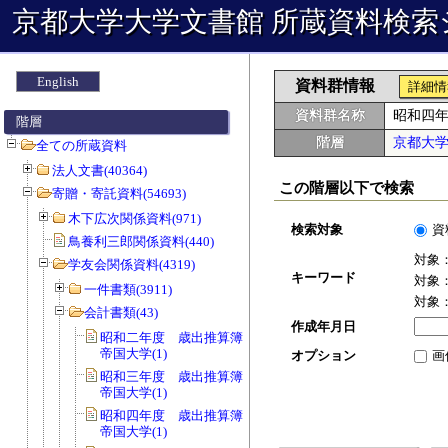
京都大学大学文書館 所蔵資料検索
English
資料群情報
詳細情
資料群名称
昭和四
階層
階層
京都大
全ての所蔵資料
法人文書(40364)
この階層以下で検索
寄贈・寄託資料(54693)
木下広次関係資料(971)
検索対象
資
鳥養利三郎関係資料(440)
対象
学友会関係資料(4319)
キーワード
対象
一件書類(3911)
対象
会計書類(43)
作成年月日
昭和二年度 歳出推算簿 会費 京都
帝国大学(1)
オプション
画
昭和三年度 歳出推算簿 会費 京都
帝国大学(1)
昭和四年度 歳出推算簿 会費 京都
帝国大学(1)