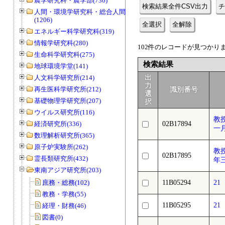
農学研究科・農学部(736)
検索結果全件CSV出力
チ
人間・環境学研究科・総合人間学部
(1206)
全選択
全解除
エネルギー科学研究科(319)
情報学研究科(280)
102件のレコードが見つかりまし
生命科学研究科(275)
検索結果
地球環境学堂(141)
人文科学研究所(214)
出
力
再生医科学研究所(212)
識別番号
選
基礎物理学研究所(207)
択
ウイルス研究所(116)
教
経済研究所(336)
02B17894
一
数理解析研究所(365)
原子炉実験所(262)
教
02B17895
霊長類研究所(432)
年
東南アジア研究所(203)
庶務・総務(102)
11B05294
2
教務・学務(55)
11B05295
2
経理・財務(46)
図書(0)