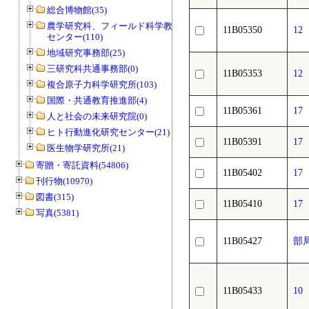
総合博物館(35)
農学研究科、フィールド科学教育研究
11B05350
1
センター(110)
地域研究事務部(25)
三研究科共通事務部(0)
11B05353
1
複合原子力科学研究所(103)
国際・共通教育推進部(4)
11B05361
17 
人と社会の未来研究院(0)
ヒト行動進化研究センター(21)
11B05391
1
医生物学研究所(21)
寄贈・寄託資料(54806)
11B05402
1
刊行物(10970)
図書(315)
11B05410
17
写真(5381)
11B05427
部
11B05433
1