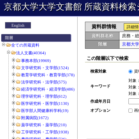
京都大学大学文書館 所蔵資料検索
English
資料群情報
詳細情
資料群名称
庶務・
階層
階層
京都大
全ての所蔵資料
法人文書(40364)
この階層以下で検索
事務本部(19969)
文学研究科・文学部(1524)
検索対象
資
教育学研究科・教育学部(378)
対象
法学研究科・法学部(575)
キーワード
対象
経済学研究科・経済学部(486)
対象
理学研究科・理学部(612)
作成年月日
医学研究科・医学部(1130)
オプション
画
医学部人間健康科学科(19)
附属病院(1672)
薬学研究科・薬学部(210)
工学研究科・工学部(1938)