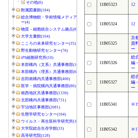
その他(0)
11B05323
1
附属図書館(184)
総合博物館・学術情報メディアセンタ
ー(4)
11B05324
1
物質－細胞統合システム拠点(8)
大学文書館(104)
京
こころの未来研究センター(35)
11B05325
資
ー
野生動物研究センター(76)
総
iPS細胞研究所(10)
11B05326
編
本部構内（文系）共通事務部(165)
ー
本部構内（理系）共通事務部(646)
総
吉田南構内共通事務部(406)
11B05327
編
医学・病院構内共通事務部(80)
ー
南西地区共通事務部(1339)
北部構内共通事務部(731)
11B05341
Ｈ
宇治地区事務部(2081)
生態学研究センター(164)
ウイルス・再生医科学研究所(34)
大学院総合生存学館(33)
11B05342
Ｈ
高等研究院(128)