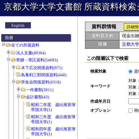
京都大学大学文書館 所蔵資料検索
English
資料群情報
詳細情
資料群名称
現金出
階層
階層
京都大
全ての所蔵資料
法人文書(40364)
この階層以下で検索
寄贈・寄託資料(54693)
木下広次関係資料(971)
検索対象
資
鳥養利三郎関係資料(440)
対象
学友会関係資料(4319)
キーワード
対象
一件書類(3911)
対象
会計書類(43)
作成年月日
昭和二年度 歳出推算簿 会費 京都
帝国大学(1)
オプション
画
昭和三年度 歳出推算簿 会費 京都
帝国大学(1)
昭和四年度 歳出推算簿 会費 京都
帝国大学(1)