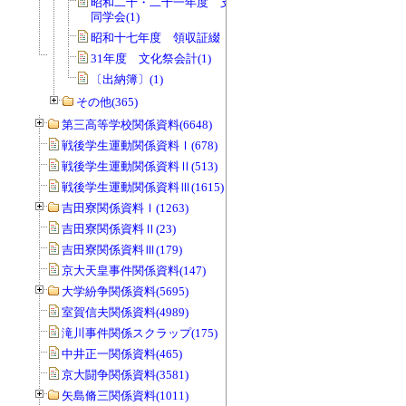
昭和二十・二十一年度 支払伝票綴
同学会(1)
昭和十七年度 領収証綴 同学会(1)
31年度 文化祭会計(1)
〔出納簿〕(1)
その他(365)
第三高等学校関係資料(6648)
戦後学生運動関係資料Ⅰ(678)
戦後学生運動関係資料Ⅱ(513)
戦後学生運動関係資料Ⅲ(1615)
吉田寮関係資料Ⅰ(1263)
吉田寮関係資料Ⅱ(23)
吉田寮関係資料Ⅲ(179)
京大天皇事件関係資料(147)
大学紛争関係資料(5695)
室賀信夫関係資料(4989)
滝川事件関係スクラップ(175)
中井正一関係資料(465)
京大闘争関係資料(3581)
矢島脩三関係資料(1011)