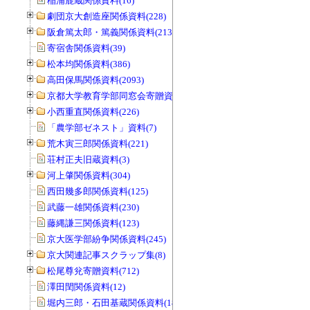
稲浦鹿蔵関係資料(16)
劇団京大創造座関係資料(228)
阪倉篤太郎・篤義関係資料(213)
寄宿舎関係資料(39)
松本均関係資料(386)
高田保馬関係資料(2093)
京都大学教育学部同窓会寄贈資料(963)
小西重直関係資料(226)
「農学部ゼネスト」資料(7)
荒木寅三郎関係資料(221)
荘村正夫旧蔵資料(3)
河上肇関係資料(304)
西田幾多郎関係資料(125)
武藤一雄関係資料(230)
藤縄謙三関係資料(123)
京大医学部紛争関係資料(245)
京大関連記事スクラップ集(8)
松尾尊兊寄贈資料(712)
澤田閏関係資料(12)
堀内三郎・石田基蔵関係資料(189)