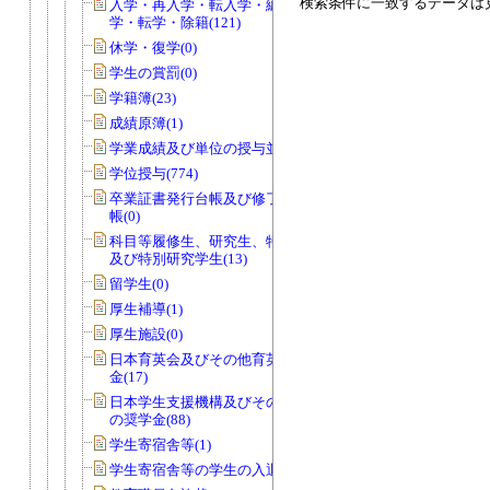
検索条件に一致するデータは
入学・再入学・転入学・編入学・退
学・転学・除籍(121)
休学・復学(0)
学生の賞罰(0)
学籍簿(23)
成績原簿(1)
学業成績及び単位の授与並びに認定(7)
学位授与(774)
卒業証書発行台帳及び修了証書発行台
帳(0)
科目等履修生、研究生、特別聴講学生
及び特別研究学生(13)
留学生(0)
厚生補導(1)
厚生施設(0)
日本育英会及びその他育英団体の奨学
金(17)
日本学生支援機構及びその他育英団体
の奨学金(88)
学生寄宿舎等(1)
学生寄宿舎等の学生の入退寮(0)