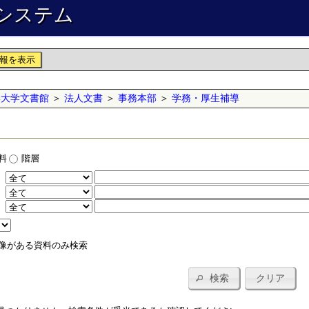
システム
報を表示
学大学文書館
＞
法人文書
＞
事務本部
＞
学務・厚生補導
料
階層
：
：
：
像がある資料のみ検索
検索
クリア