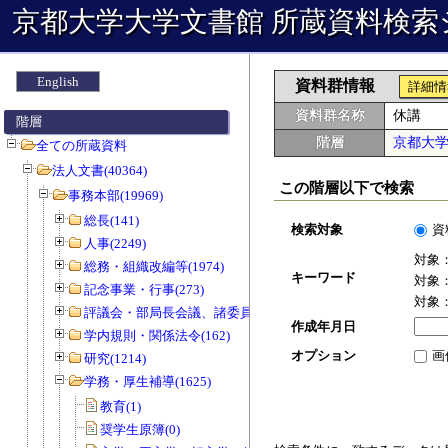
京都大学大学文書館 所蔵資料検索
English
資料群情報
詳細情
資料群名称
休講
階層
階層
京都大
全ての所蔵資料
法人文書(40364)
この階層以下で検索
事務本部(19969)
総長(141)
検索対象
資
人事(2249)
対象
総務・組織改編等(1974)
キーワード
対象
記念事業・行事(273)
対象
評議会・部局長会議、諸委員会等(1466)
作成年月日
学内規則・関係法令(162)
オプション
画
研究(1214)
学務・厚生補導(1625)
教育(1)
奨学生原簿(0)