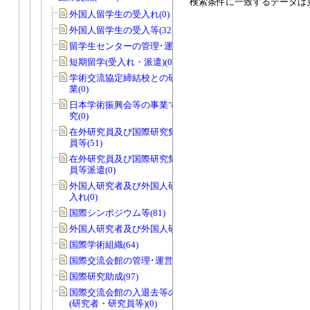
検索条件に一致するデータは
外国人留学生の受入れ(0)
外国人留学生の受入等(32)
留学生センターの管理･運営(0)
短期留学(受入れ・派遣)(0)
学術交流協定締結校との研究者交流事
業(0)
日本学術振興会等の事業で国際協力研
究(0)
在外研究員及び国際研究集会派遣研究
員等(51)
在外研究員及び国際研究集会派遣研究
員等派遣(0)
外国人研究者及び外国人研究員等の受
入れ(0)
国際シンポジウム等(81)
外国人研究者及び外国人研究員等(47)
国際学術組織(64)
国際交流会館の管理･運営等(0)
国際研究助成(97)
国際交流会館の入退去等の届出・許可
(研究者・研究員等)(0)