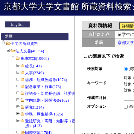
京都大学大学文書館 所蔵資料検索
English
資料群情報
詳細情
資料群名称
留学生
階層
階層
京都大
全ての所蔵資料
法人文書(40364)
この階層以下で検索
事務本部(19969)
総長(141)
検索対象
資
人事(2249)
対象
総務・組織改編等(1974)
キーワード
対象
記念事業・行事(273)
対象
評議会・部局長会議、諸委員会等(1466)
作成年月日
学内規則・関係法令(162)
オプション
画
研究(1214)
学務・厚生補導(1625)
受託研究・寄附・知財等（産官学連
携）(413)
国際交流(1704)