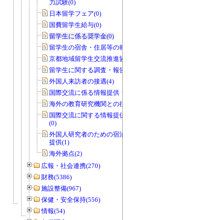
力試験(0)
日本留学フェア(0)
国費留学生給与(0)
留学生に係る奨学金(0)
留学生の宿舎・住居等の斡旋(0)
京都地域留学生交流推進協議会(0)
留学生に関する調査・報告等(1)
外国人来訪者の接遇(4)
国際交流に係る情報提供・広報活動(1)
海外の教育研究機関との往復文書(17)
国際交流に関する情報提供・広報活動
(0)
外国人研究者のための宿泊施設の情報
提供(1)
海外拠点(2)
広報・社会連携(270)
財務(5386)
施設整備(967)
保健・安全保持(556)
情報(54)