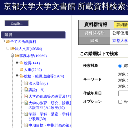
京都大学大学文書館 所蔵資料検索
English
資料群情報
詳細情
資料群名称
公印使
階層
階層
京都大
全ての所蔵資料
法人文書(40364)
この階層以下で検索
事務本部(19969)
総長(141)
検索対象
資
人事(2249)
対象
総務・組織改編等(1974)
キーワード
対象
法人登記(0)
対象
訴訟(115)
作成年月日
大学の組織等の設置及び改廃(57)
オプション
画
大学の教育、研究、診療及び事務組織
の設置並びに改廃(49)
学部・学科・講座・学科目等の設置及
び改廃(30)
中期目標・中期計画の策定(0)