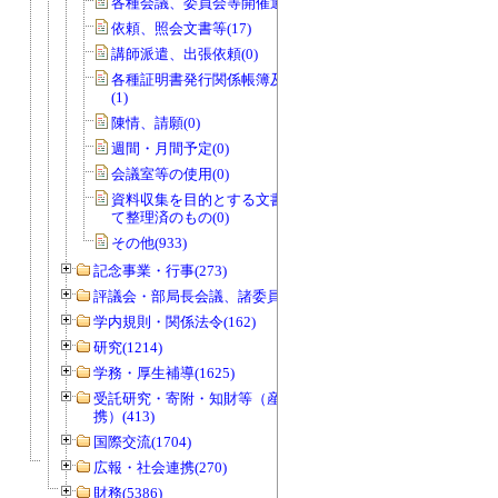
各種会議、委員会等開催通知書(0)
依頼、照会文書等(17)
講師派遣、出張依頼(0)
各種証明書発行関係帳簿及び関係書類
(1)
陳情、請願(0)
週間・月間予定(0)
会議室等の使用(0)
資料収集を目的とする文書で資料とし
て整理済のもの(0)
その他(933)
記念事業・行事(273)
評議会・部局長会議、諸委員会等(1466)
学内規則・関係法令(162)
研究(1214)
学務・厚生補導(1625)
受託研究・寄附・知財等（産官学連
携）(413)
国際交流(1704)
広報・社会連携(270)
財務(5386)