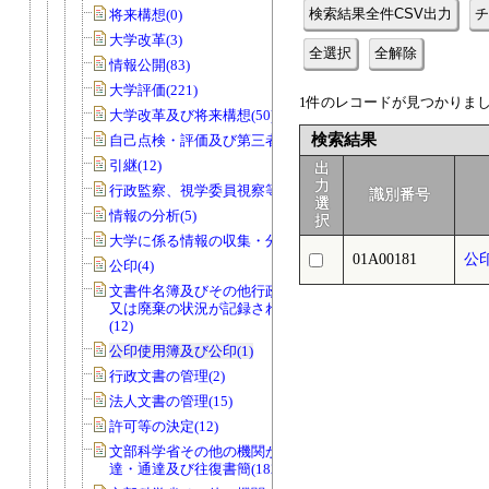
検索結果全件CSV出力
チ
将来構想(0)
大学改革(3)
全選択
全解除
情報公開(83)
大学評価(221)
1件のレコードが見つかりました
大学改革及び将来構想(50)
検索結果
自己点検・評価及び第三者評価(5)
引継(12)
出
力
行政監察、視学委員視察等(56)
識別番号
選
情報の分析(5)
択
大学に係る情報の収集・分析(0)
01A00181
公
公印(4)
文書件名簿及びその他行政文書の取得
又は廃棄の状況が記録されているもの
(12)
公印使用簿及び公印(1)
行政文書の管理(2)
法人文書の管理(15)
許可等の決定(12)
文部科学省その他の機関からの諸令
達・通達及び往復書簡(182)