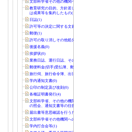
文部科学省その他の機関への報告等(74)
教育研究の目的、方針若しくは計画又
は成果等を集約したもの(14)
日誌(1)
許可等の決定に関する文書(0)
郵便(1)
許可の取り消しその他処分(0)
後援名義(0)
挨拶状(0)
業務日誌、運行日誌、その他日誌(11)
郵便料金(切手)受払簿、郵便物発送控(0)
旅行伺、旅行命令簿、出張報告書(1)
学内通知文書(0)
公印の制定及び改刻(0)
各種証明書発行(4)
文部科学省、その他の機関、個人から
の照会、通知文書等の往復文書(2)
届出書等意思確認を行うためのもの(0)
文部科学省その他機関への報告等(0)
学内打合会等(1)