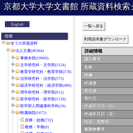
京都大学大学文書館 所蔵資料検索
English
一覧へ戻る
階層
利用請求書ダウンロード
全ての所蔵資料
法人文書(40364)
詳細情報
事務本部(19969)
識別番号
文学研究科・文学部(1524)
名称
教育学研究科・教育学部(378)
階層
法学研究科・法学部(575)
作成者
経済学研究科・経済学部(486)
受信者
理学研究科・理学部(612)
発行元
医学研究科・医学部(1130)
医学部人間健康科学科(19)
作成年月日（自）
附属病院(1672)
作成年月日（至）
庶務・総務(732)
内容・形態等
教務・学務(0)
複製物番号