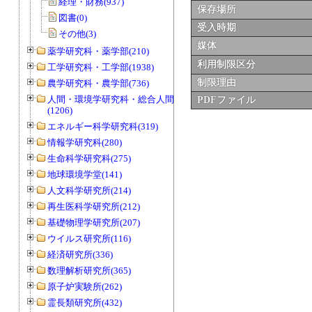
経理・財務(937)
保存場所
図書(0)
受入時期
その他(3)
媒体
薬学研究科・薬学部(210)
利用制限区分
工学研究科・工学部(1938)
制限理由
農学研究科・農学部(736)
人間・環境学研究科・総合人間学部
PDFファイル
(1206)
エネルギー科学研究科(319)
情報学研究科(280)
生命科学研究科(275)
地球環境学堂(141)
人文科学研究所(214)
再生医科学研究所(212)
基礎物理学研究所(207)
ウイルス研究所(116)
経済研究所(336)
数理解析研究所(365)
原子炉実験所(262)
霊長類研究所(432)