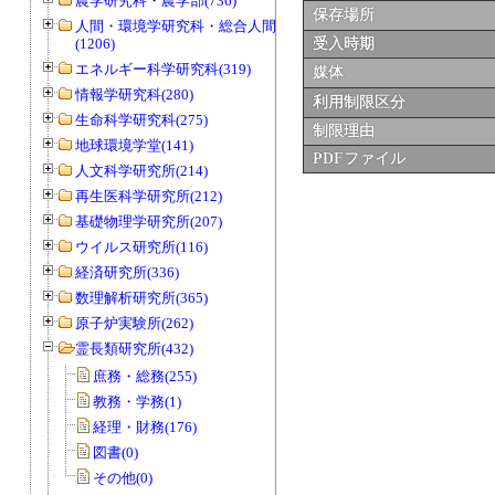
農学研究科・農学部(736)
保存場所
人間・環境学研究科・総合人間学部
(1206)
受入時期
エネルギー科学研究科(319)
媒体
情報学研究科(280)
利用制限区分
生命科学研究科(275)
制限理由
地球環境学堂(141)
PDFファイル
人文科学研究所(214)
再生医科学研究所(212)
基礎物理学研究所(207)
ウイルス研究所(116)
経済研究所(336)
数理解析研究所(365)
原子炉実験所(262)
霊長類研究所(432)
庶務・総務(255)
教務・学務(1)
経理・財務(176)
図書(0)
その他(0)