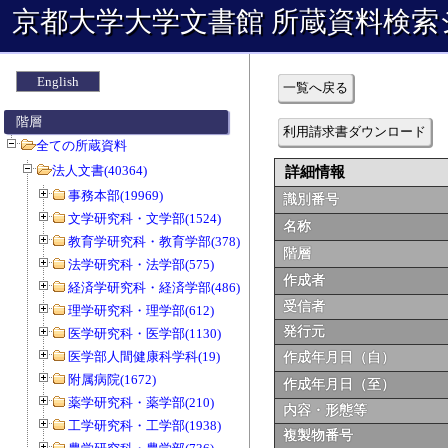
京都大学大学文書館 所蔵資料検索
English
一覧へ戻る
階層
利用請求書ダウンロード
全ての所蔵資料
法人文書(40364)
詳細情報
事務本部(19969)
識別番号
文学研究科・文学部(1524)
名称
教育学研究科・教育学部(378)
階層
法学研究科・法学部(575)
作成者
経済学研究科・経済学部(486)
受信者
理学研究科・理学部(612)
発行元
医学研究科・医学部(1130)
医学部人間健康科学科(19)
作成年月日（自）
附属病院(1672)
作成年月日（至）
薬学研究科・薬学部(210)
内容・形態等
工学研究科・工学部(1938)
複製物番号