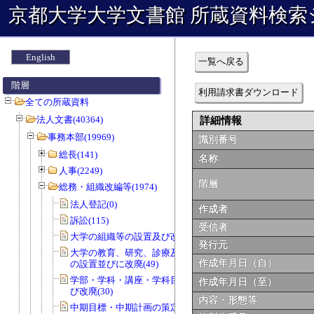
京都大学大学文書館 所蔵資料検索
English
一覧へ戻る
階層
利用請求書ダウンロード
全ての所蔵資料
法人文書(40364)
詳細情報
事務本部(19969)
識別番号
総長(141)
名称
人事(2249)
階層
総務・組織改編等(1974)
法人登記(0)
作成者
訴訟(115)
受信者
大学の組織等の設置及び改廃(57)
発行元
大学の教育、研究、診療及び事務組織
作成年月日（自）
の設置並びに改廃(49)
学部・学科・講座・学科目等の設置及
作成年月日（至）
び改廃(30)
内容・形態等
中期目標・中期計画の策定(0)