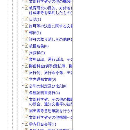
文部科学省その他の機関への報告等(74)
教育研究の目的、方針若しくは計画又
は成果等を集約したもの(14)
日誌(1)
許可等の決定に関する文書(0)
郵便(1)
許可の取り消しその他処分(0)
後援名義(0)
挨拶状(0)
業務日誌、運行日誌、その他日誌(11)
郵便料金(切手)受払簿、郵便物発送控(0)
旅行伺、旅行命令簿、出張報告書(1)
学内通知文書(0)
公印の制定及び改刻(0)
各種証明書発行(4)
文部科学省、その他の機関、個人から
の照会、通知文書等の往復文書(2)
届出書等意思確認を行うためのもの(0)
文部科学省その他機関への報告等(0)
学内打合会等(1)