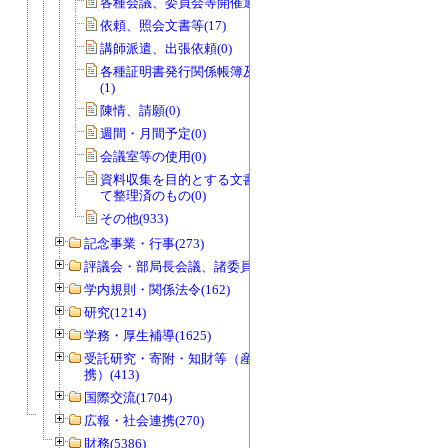
各種会議、委員会等開催通知書(0)
依頼、照会文書等(17)
講師派遣、出張依頼(0)
各種証明書発行関係帳簿及び関係書類
(1)
陳情、請願(0)
週間・月間予定(0)
会議室等の使用(0)
資料収集を目的とする文書で資料とし
て整理済のもの(0)
その他(933)
記念事業・行事(273)
評議会・部局長会議、諸委員会等(1466)
学内規則・関係法令(162)
研究(1214)
学務・厚生補導(1625)
受託研究・寄附・知財等（産官学連
携）(413)
国際交流(1704)
広報・社会連携(270)
財務(5386)