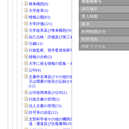
複製物番号
将来構想(0)
保存場所
大学改革(3)
受入時期
情報公開(83)
大学評価(221)
媒体
大学改革及び将来構想(50)
利用制限区分
自己点検・評価及び第三者評価(5)
制限理由
引継(12)
PDFファイル
行政監察、視学委員視察等(56)
情報の分析(5)
大学に係る情報の収集・分析(0)
公印(4)
文書件名簿及びその他行政文書の取得
又は廃棄の状況が記録されているもの
(12)
公印使用簿及び公印(1)
行政文書の管理(2)
法人文書の管理(15)
許可等の決定(12)
文部科学省その他の機関からの諸令
達・通達及び往復書簡(182)