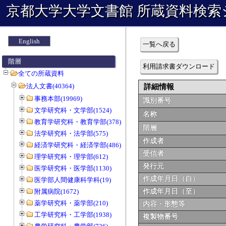
京都大学大学文書館 所蔵資料検索
English
一覧へ戻る
階層
利用請求書ダウンロード
全ての所蔵資料
法人文書(40364)
詳細情報
事務本部(19969)
識別番号
文学研究科・文学部(1524)
名称
教育学研究科・教育学部(378)
階層
法学研究科・法学部(575)
作成者
経済学研究科・経済学部(486)
受信者
理学研究科・理学部(612)
発行元
医学研究科・医学部(1130)
作成年月日（自）
医学部人間健康科学科(19)
附属病院(1672)
作成年月日（至）
薬学研究科・薬学部(210)
内容・形態等
工学研究科・工学部(1938)
複製物番号