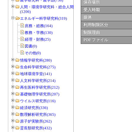
農学研究科・農学部(736)
保存場所
人間・環境学研究科・総合人間学部
受入時期
(1206)
媒体
エネルギー科学研究科(319)
利用制限区分
庶務・総務(164)
教務・学務(130)
制限理由
経理・財務(25)
PDFファイル
図書(0)
その他(0)
情報学研究科(280)
生命科学研究科(275)
地球環境学堂(141)
人文科学研究所(214)
再生医科学研究所(212)
基礎物理学研究所(207)
ウイルス研究所(116)
経済研究所(336)
数理解析研究所(365)
原子炉実験所(262)
霊長類研究所(432)