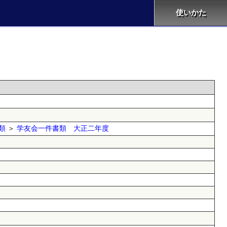
使いかた
類
＞
学友会一件書類 大正二年度