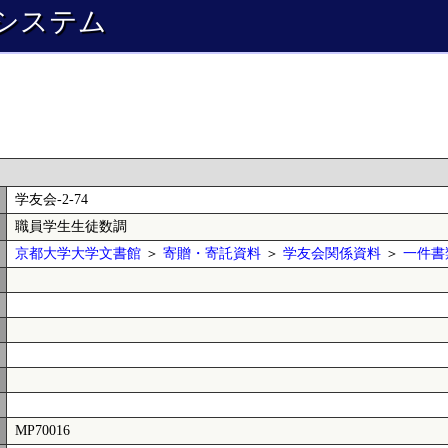
システム
学友会-2-74
職員学生生徒数調
京都大学大学文書館
＞
寄贈・寄託資料
＞
学友会関係資料
＞
一件書
MP70016