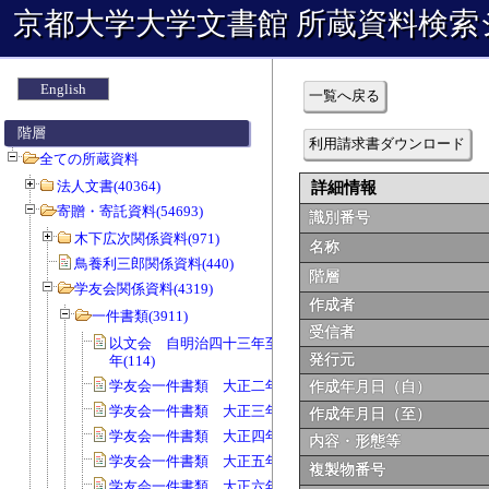
京都大学大学文書館 所蔵資料検索
English
一覧へ戻る
階層
利用請求書ダウンロード
全ての所蔵資料
法人文書(40364)
詳細情報
寄贈・寄託資料(54693)
識別番号
木下広次関係資料(971)
名称
鳥養利三郎関係資料(440)
階層
学友会関係資料(4319)
作成者
一件書類(3911)
受信者
以文会 自明治四十三年至明治四十五
発行元
年(114)
学友会一件書類 大正二年度(115)
作成年月日（自）
学友会一件書類 大正三年度(52)
作成年月日（至）
学友会一件書類 大正四年度(169)
内容・形態等
学友会一件書類 大正五年度(135)
複製物番号
学友会一件書類 大正六年度(127)