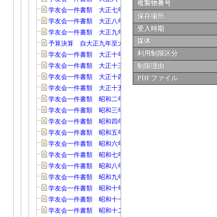
複製物番号
学友会一件書類 大正七年(40)
保存場所
学友会一件書類 大正八年(147)
受入時期
学友会一件書類 大正九年(54)
媒体
予算決算 自大正九年至大正十年度(29)
利用制限区分
学友会一件書類 大正十年(68)
学友会一件書類 大正十三年(66)
制限理由
学友会一件書類 大正十四年(58)
PDFファイル
学友会一件書類 大正十五年(153)
学友会一件書類 昭和二年度(67)
学友会一件書類 昭和三年度(90)
学友会一件書類 昭和四年度(63)
学友会一件書類 昭和五年度(109)
学友会一件書類 昭和六年度(90)
学友会一件書類 昭和七年度(101)
学友会一件書類 昭和八年度(103)
学友会一件書類 昭和九年度(134)
学友会一件書類 昭和十年度(107)
学友会一件書類 昭和十一年度(130)
学友会一件書類 昭和十二年(140)