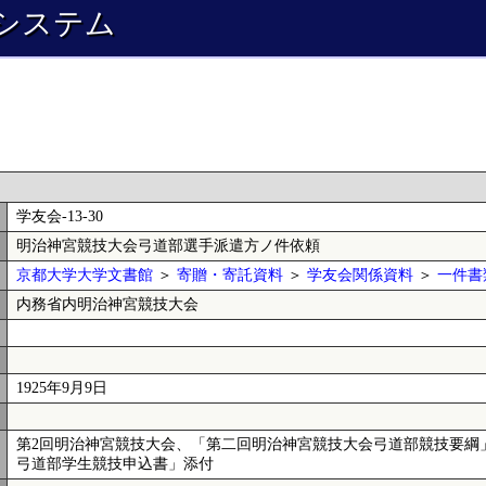
システム
学友会-13-30
明治神宮競技大会弓道部選手派遣方ノ件依頼
京都大学大学文書館
＞
寄贈・寄託資料
＞
学友会関係資料
＞
一件書
内務省内明治神宮競技大会
1925年9月9日
第2回明治神宮競技大会、「第二回明治神宮競技大会弓道部競技要綱
弓道部学生競技申込書」添付