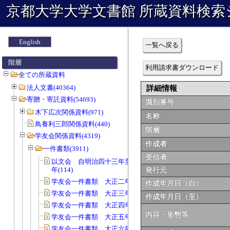
京都大学大学文書館 所蔵資料検索
English
一覧へ戻る
階層
利用請求書ダウンロード
全ての所蔵資料
法人文書(40364)
詳細情報
寄贈・寄託資料(54693)
識別番号
木下広次関係資料(971)
名称
鳥養利三郎関係資料(440)
階層
学友会関係資料(4319)
作成者
一件書類(3911)
受信者
以文会 自明治四十三年至明治四十五
年(114)
発行元
学友会一件書類 大正二年度(115)
作成年月日（自）
学友会一件書類 大正三年度(52)
作成年月日（至）
学友会一件書類 大正四年度(169)
内容・形態等
学友会一件書類 大正五年度(135)
学友会一件書類 大正六年度(127)