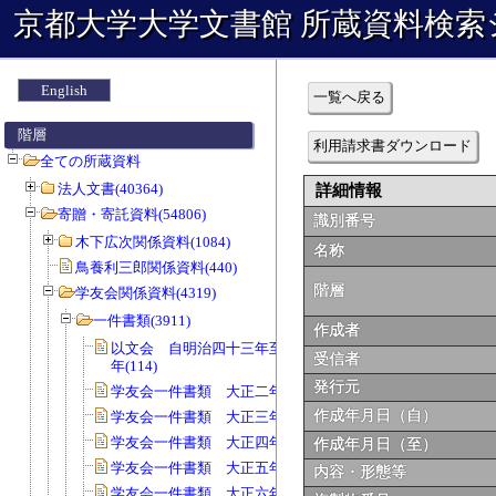
京都大学大学文書館 所蔵資料検索
English
一覧へ戻る
階層
利用請求書ダウンロード
全ての所蔵資料
法人文書(40364)
詳細情報
寄贈・寄託資料(54806)
識別番号
木下広次関係資料(1084)
名称
鳥養利三郎関係資料(440)
階層
学友会関係資料(4319)
一件書類(3911)
作成者
以文会 自明治四十三年至明治四十五
受信者
年(114)
発行元
学友会一件書類 大正二年度(115)
作成年月日（自）
学友会一件書類 大正三年度(52)
学友会一件書類 大正四年度(169)
作成年月日（至）
学友会一件書類 大正五年度(135)
内容・形態等
学友会一件書類 大正六年度(127)