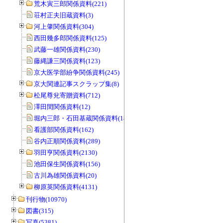
荒木寅三郎関係資料(221)
荘村正夫旧蔵資料(3)
河上肇関係資料(304)
西田幾多郎関係資料(125)
武藤一雄関係資料(230)
藤縄謙三関係資料(123)
京大医学部紛争関係資料(245)
京大関連記事スクラップ集(8)
松尾尊兊寄贈資料(712)
澤田閏関係資料(12)
堀内三郎・石田基蔵関係資料(189)
看護部関係資料(162)
谷内正順関係資料(289)
羽田亨関係資料(2130)
池田保生関係資料(156)
古川為雄関係資料(20)
柳原英関係資料(4131)
刊行物(10970)
図書(315)
写真(5381)