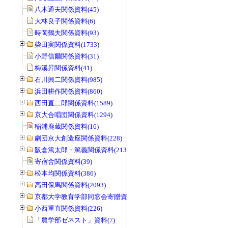
八木通夫関係資料(45)
大林良子関係資料(6)
時岡鶴夫関係資料(93)
柴田実関係資料(1733)
小野信爾関係資料(31)
梅溪昇関係資料(41)
石川興二関係資料(985)
浜田耕作関係資料(860)
西田直二郎関係資料(1589)
京大合唱団関係資料(1294)
稲浦鹿蔵関係資料(16)
劇団京大創造座関係資料(228)
阪倉篤太郎・篤義関係資料(213)
寄宿舎関係資料(39)
松本均関係資料(386)
高田保馬関係資料(2093)
京都大学教育学部同窓会寄贈資料(963)
小西重直関係資料(226)
「農学部ゼネスト」資料(7)