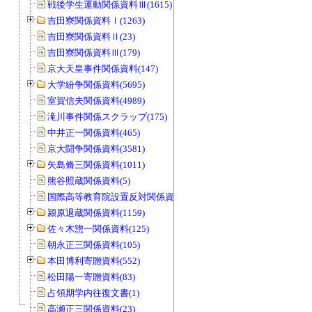
戦後学生運動関係資料Ⅲ(1615)
吉田寮関係資料Ⅰ(1263)
吉田寮関係資料Ⅱ(23)
吉田寮関係資料Ⅲ(179)
京大天皇事件関係資料(147)
大学紛争関係資料(5695)
室賀信夫関係資料(4989)
滝川事件関係スクラップ(175)
中井正一関係資料(465)
京大闘争関係資料(3581)
矢島脩三関係資料(1011)
熊谷照蔵関係資料(5)
国際高等教育院設置反対関係資料(20)
潁原退蔵関係資料(1159)
佐々木惣一関係資料(125)
朝永正三関係資料(105)
本田博利寄贈資料(552)
松田陽一寄贈資料(83)
占領期学内往復文書(1)
高瀬正三関係資料(23)