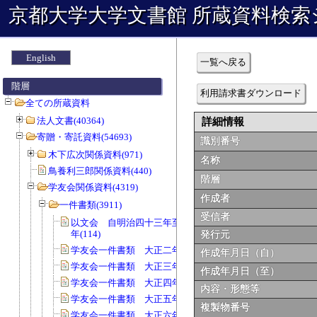
京都大学大学文書館 所蔵資料検索
English
一覧へ戻る
階層
利用請求書ダウンロード
全ての所蔵資料
法人文書(40364)
詳細情報
寄贈・寄託資料(54693)
識別番号
木下広次関係資料(971)
名称
鳥養利三郎関係資料(440)
階層
学友会関係資料(4319)
作成者
一件書類(3911)
受信者
以文会 自明治四十三年至明治四十五
年(114)
発行元
学友会一件書類 大正二年度(115)
作成年月日（自）
学友会一件書類 大正三年度(52)
作成年月日（至）
学友会一件書類 大正四年度(169)
内容・形態等
学友会一件書類 大正五年度(135)
複製物番号
学友会一件書類 大正六年度(127)