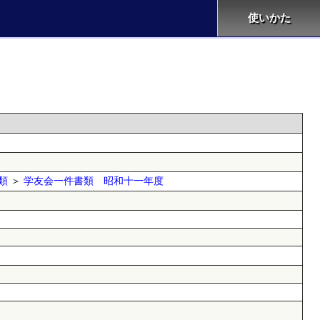
使いかた
類
＞
学友会一件書類 昭和十一年度