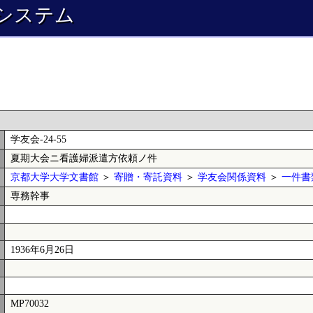
システム
学友会-24-55
夏期大会ニ看護婦派遣方依頼ノ件
京都大学大学文書館
＞
寄贈・寄託資料
＞
学友会関係資料
＞
一件書
専務幹事
1936年6月26日
MP70032