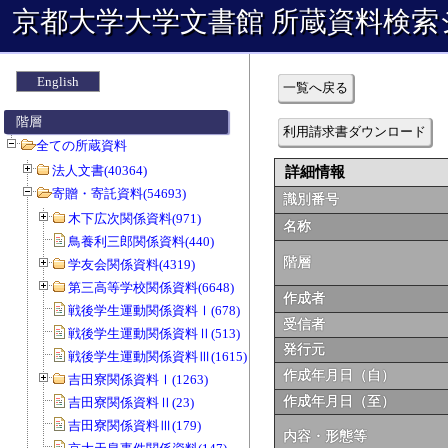
京都大学大学文書館 所蔵資料検索
English
一覧へ戻る
階層
利用請求書ダウンロード
全ての所蔵資料
法人文書(40364)
詳細情報
寄贈・寄託資料(54693)
識別番号
木下広次関係資料(971)
名称
鳥養利三郎関係資料(440)
階層
学友会関係資料(4319)
第三高等学校関係資料(6648)
作成者
戦後学生運動関係資料Ⅰ(678)
受信者
戦後学生運動関係資料Ⅱ(513)
発行元
戦後学生運動関係資料Ⅲ(1615)
作成年月日（自）
吉田寮関係資料Ⅰ(1263)
作成年月日（至）
吉田寮関係資料Ⅱ(23)
吉田寮関係資料Ⅲ(179)
内容・形態等