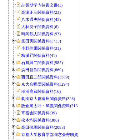
占領期学内往復文書(1)
高瀬正三関係資料(23)
八木通夫関係資料(45)
大林良子関係資料(6)
時岡鶴夫関係資料(93)
柴田実関係資料(1733)
小野信爾関係資料(31)
梅溪昇関係資料(41)
石川興二関係資料(985)
浜田耕作関係資料(860)
西田直二郎関係資料(1589)
京大合唱団関係資料(1294)
稲浦鹿蔵関係資料(16)
劇団京大創造座関係資料(228)
阪倉篤太郎・篤義関係資料(213)
寄宿舎関係資料(39)
松本均関係資料(386)
高田保馬関係資料(2093)
京都大学教育学部同窓会寄贈資料(963)