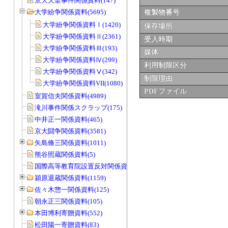
京大天皇事件関係資料(147)
大学紛争関係資料(5695)
複製物番号
大学紛争関係資料Ⅰ(1420)
保存場所
大学紛争関係資料Ⅱ(2361)
受入時期
大学紛争関係資料Ⅲ(193)
媒体
大学紛争関係資料Ⅳ(299)
利用制限区分
大学紛争関係資料Ⅴ(342)
制限理由
大学紛争関係資料VII(1080)
PDFファイル
室賀信夫関係資料(4989)
滝川事件関係スクラップ(175)
中井正一関係資料(465)
京大闘争関係資料(3581)
矢島脩三関係資料(1011)
熊谷照蔵関係資料(5)
国際高等教育院設置反対関係資料(20)
潁原退蔵関係資料(1159)
佐々木惣一関係資料(125)
朝永正三関係資料(105)
本田博利寄贈資料(552)
松田陽一寄贈資料(83)