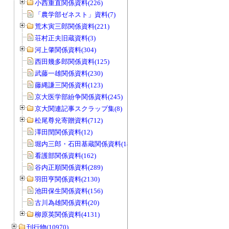
小西重直関係資料(226)
「農学部ゼネスト」資料(7)
荒木寅三郎関係資料(221)
荘村正夫旧蔵資料(3)
河上肇関係資料(304)
西田幾多郎関係資料(125)
武藤一雄関係資料(230)
藤縄謙三関係資料(123)
京大医学部紛争関係資料(245)
京大関連記事スクラップ集(8)
松尾尊兊寄贈資料(712)
澤田閏関係資料(12)
堀内三郎・石田基蔵関係資料(189)
看護部関係資料(162)
谷内正順関係資料(289)
羽田亨関係資料(2130)
池田保生関係資料(156)
古川為雄関係資料(20)
柳原英関係資料(4131)
刊行物(10970)