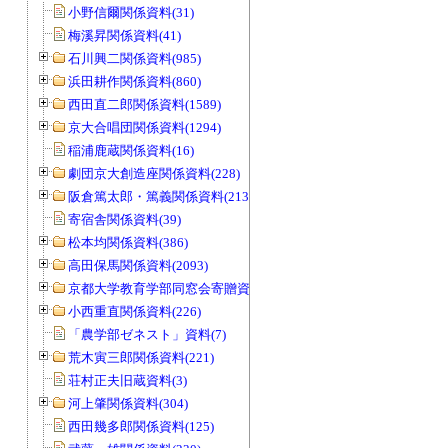
小野信爾関係資料(31)
梅溪昇関係資料(41)
石川興二関係資料(985)
浜田耕作関係資料(860)
西田直二郎関係資料(1589)
京大合唱団関係資料(1294)
稲浦鹿蔵関係資料(16)
劇団京大創造座関係資料(228)
阪倉篤太郎・篤義関係資料(213)
寄宿舎関係資料(39)
松本均関係資料(386)
高田保馬関係資料(2093)
京都大学教育学部同窓会寄贈資料(963)
小西重直関係資料(226)
「農学部ゼネスト」資料(7)
荒木寅三郎関係資料(221)
荘村正夫旧蔵資料(3)
河上肇関係資料(304)
西田幾多郎関係資料(125)