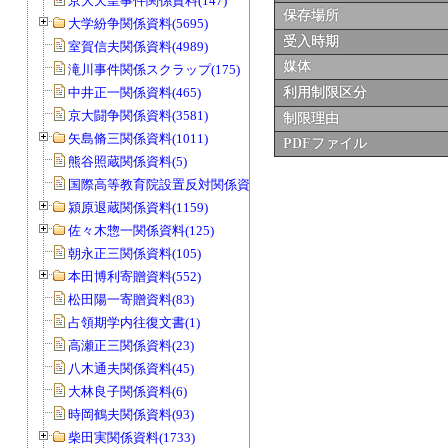
京大天皇事件関係資料(147)
保存場所
大学紛争関係資料(5695)
受入時期
室賀信夫関係資料(4989)
媒体
滝川事件関係スクラップ(175)
中井正一関係資料(465)
利用制限区分
京大闘争関係資料(3581)
制限理由
矢島脩三関係資料(1011)
PDFファイル
熊谷照蔵関係資料(5)
国際高等教育院設置反対関係資料(20)
潁原退蔵関係資料(1159)
佐々木惣一関係資料(125)
朝永正三関係資料(105)
本田博利寄贈資料(552)
松田陽一寄贈資料(83)
占領期学内往復文書(1)
高瀬正三関係資料(23)
八木通夫関係資料(45)
大林良子関係資料(6)
時岡鶴夫関係資料(93)
柴田実関係資料(1733)