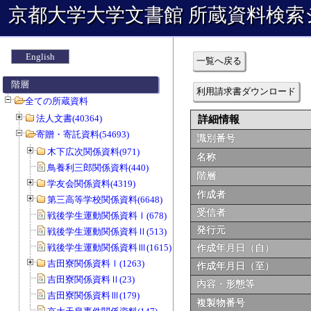
京都大学大学文書館 所蔵資料検索
English
一覧へ戻る
階層
利用請求書ダウンロード
全ての所蔵資料
法人文書(40364)
詳細情報
寄贈・寄託資料(54693)
識別番号
木下広次関係資料(971)
名称
鳥養利三郎関係資料(440)
階層
学友会関係資料(4319)
作成者
第三高等学校関係資料(6648)
受信者
戦後学生運動関係資料Ⅰ(678)
発行元
戦後学生運動関係資料Ⅱ(513)
戦後学生運動関係資料Ⅲ(1615)
作成年月日（自）
吉田寮関係資料Ⅰ(1263)
作成年月日（至）
吉田寮関係資料Ⅱ(23)
内容・形態等
吉田寮関係資料Ⅲ(179)
複製物番号