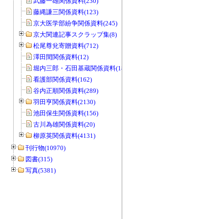
武藤一雄関係資料(230)
藤縄謙三関係資料(123)
京大医学部紛争関係資料(245)
京大関連記事スクラップ集(8)
松尾尊兊寄贈資料(712)
澤田閏関係資料(12)
堀内三郎・石田基蔵関係資料(189)
看護部関係資料(162)
谷内正順関係資料(289)
羽田亨関係資料(2130)
池田保生関係資料(156)
古川為雄関係資料(20)
柳原英関係資料(4131)
刊行物(10970)
図書(315)
写真(5381)