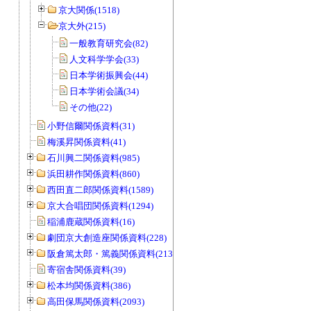
京大関係(1518)
京大外(215)
一般教育研究会(82)
人文科学学会(33)
日本学術振興会(44)
日本学術会議(34)
その他(22)
小野信爾関係資料(31)
梅溪昇関係資料(41)
石川興二関係資料(985)
浜田耕作関係資料(860)
西田直二郎関係資料(1589)
京大合唱団関係資料(1294)
稲浦鹿蔵関係資料(16)
劇団京大創造座関係資料(228)
阪倉篤太郎・篤義関係資料(213)
寄宿舎関係資料(39)
松本均関係資料(386)
高田保馬関係資料(2093)