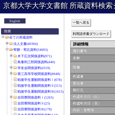
京都大学大学文書館 所蔵資料検索
English
一覧へ戻る
階層
利用請求書ダウンロード
全ての所蔵資料
法人文書(40364)
詳細情報
寄贈・寄託資料(54693)
識別番号
木下広次関係資料(971)
名称
鳥養利三郎関係資料(440)
階層
学友会関係資料(4319)
第三高等学校関係資料(6648)
作成者
戦後学生運動関係資料Ⅰ(678)
受信者
戦後学生運動関係資料Ⅱ(513)
発行元
戦後学生運動関係資料Ⅲ(1615)
作成年月日（自）
吉田寮関係資料Ⅰ(1263)
吉田寮関係資料Ⅱ(23)
作成年月日（至）
吉田寮関係資料Ⅲ(179)
内容・形態等