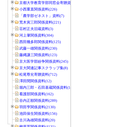
京都大学教育学部同窓会寄贈資料(963)
小西重直関係資料(226)
「農学部ゼネスト」資料(7)
荒木寅三郎関係資料(221)
荘村正夫旧蔵資料(3)
河上肇関係資料(304)
西田幾多郎関係資料(125)
武藤一雄関係資料(230)
藤縄謙三関係資料(123)
京大医学部紛争関係資料(245)
京大関連記事スクラップ集(8)
松尾尊兊寄贈資料(712)
澤田閏関係資料(12)
堀内三郎・石田基蔵関係資料(189)
看護部関係資料(162)
谷内正順関係資料(289)
羽田亨関係資料(2130)
池田保生関係資料(156)
古川為雄関係資料(20)
柳原英関係資料(4131)