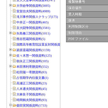
京大天皇事件関係資料(147)
複製物番号
大学紛争関係資料(5695)
保存場所
室賀信夫関係資料(4989)
受入時期
滝川事件関係スクラップ(175)
媒体
中井正一関係資料(465)
利用制限区分
京大闘争関係資料(3581)
制限理由
矢島脩三関係資料(1011)
熊谷照蔵関係資料(5)
PDFファイル
国際高等教育院設置反対関係資料(20)
潁原退蔵関係資料(1159)
佐々木惣一関係資料(125)
朝永正三関係資料(105)
本田博利寄贈資料(552)
松田陽一寄贈資料(83)
占領期学内往復文書(1)
高瀬正三関係資料(23)
八木通夫関係資料(45)
大林良子関係資料(6)
時岡鶴夫関係資料(93)
柴田実関係資料(1733)