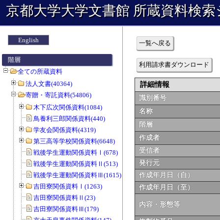
京都大学大学文書館 所蔵資料検索
English
一覧へ戻る
階層
利用請求書ダウンロード
全ての所蔵資料
法人文書(40364)
詳細情報
寄贈・寄託資料(54806)
識別番号
木下広次関係資料(1084)
名称
鳥養利三郎関係資料(440)
階層
学友会関係資料(4319)
作成者
第三高等学校関係資料(6648)
受信者
戦後学生運動関係資料Ⅰ(678)
発行元
戦後学生運動関係資料Ⅱ(513)
戦後学生運動関係資料Ⅲ(1615)
作成年月日（自）
吉田寮関係資料Ⅰ(1263)
作成年月日（至）
吉田寮関係資料Ⅱ(23)
内容・形態等
吉田寮関係資料Ⅲ(179)