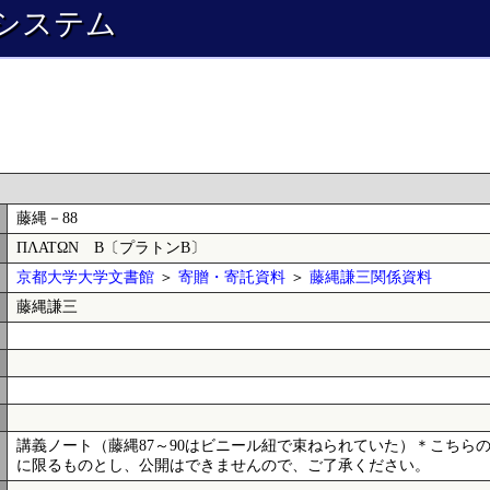
システム
藤縄－88
ΠΛΑΤΩΝ Β〔プラトンΒ〕
京都大学大学文書館
＞
寄贈・寄託資料
＞
藤縄謙三関係資料
藤縄謙三
講義ノート（藤縄87～90はビニール紐で束ねられていた）＊こち
に限るものとし、公開はできませんので、ご了承ください。