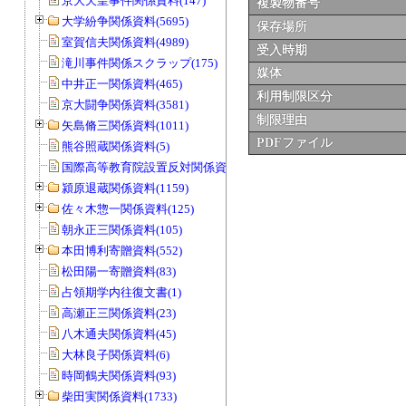
京大天皇事件関係資料(147)
複製物番号
大学紛争関係資料(5695)
保存場所
室賀信夫関係資料(4989)
受入時期
滝川事件関係スクラップ(175)
媒体
中井正一関係資料(465)
利用制限区分
京大闘争関係資料(3581)
制限理由
矢島脩三関係資料(1011)
PDFファイル
熊谷照蔵関係資料(5)
国際高等教育院設置反対関係資料(20)
潁原退蔵関係資料(1159)
佐々木惣一関係資料(125)
朝永正三関係資料(105)
本田博利寄贈資料(552)
松田陽一寄贈資料(83)
占領期学内往復文書(1)
高瀬正三関係資料(23)
八木通夫関係資料(45)
大林良子関係資料(6)
時岡鶴夫関係資料(93)
柴田実関係資料(1733)