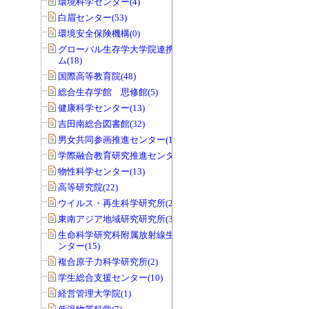
環境科学センター(4)
白眉センター(53)
環境安全保険機構(0)
グローバル生存学大学院連携プログラ
ム(18)
国際高等教育院(48)
総合生存学館 思修館(5)
健康科学センター(13)
吉田南総合図書館(32)
男女共同参画推進センター(141)
学際融合教育研究推進センター(11)
物性科学センター(13)
高等研究院(22)
ウイルス・再生科学研究所(29)
東南アジア地域研究研究所(3)
生命科学研究科附属放射線生物研究セ
ンター(15)
複合原子力科学研究所(2)
学生総合支援センター(10)
経営管理大学院(1)