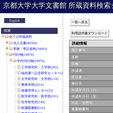
京都大学大学文書館 所蔵資料検索
English
一覧へ戻る
階層
利用請求書ダウンロード
全ての所蔵資料
法人文書(40364)
詳細情報
寄贈・寄託資料(54693)
識別番号
刊行物(10970)
名称
学内刊行物(10970)
階層
工学研究科・工学部(385)
作成者
福井謙一記念研究センター(20)
受信者
文学研究科・文学部(114)
発行元
事務本部(2614)
作成年月日（自）
保健管理センター(32)
医学研究科・医学部(101)
作成年月日（至）
化学研究所(149)
内容・形態等
附属図書館(310)
複製物番号