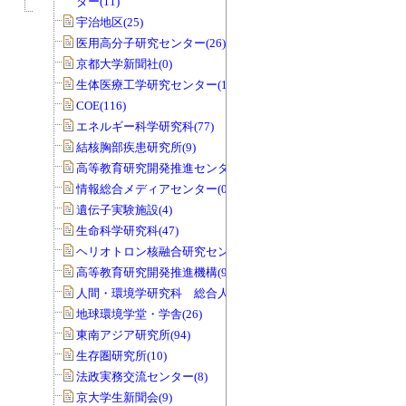
ター(11)
宇治地区(25)
医用高分子研究センター(26)
京都大学新聞社(0)
生体医療工学研究センター(19)
COE(116)
エネルギー科学研究科(77)
結核胸部疾患研究所(9)
高等教育研究開発推進センター(68)
情報総合メディアセンター(0)
遺伝子実験施設(4)
生命科学研究科(47)
ヘリオトロン核融合研究センター(8)
高等教育研究開発推進機構(99)
人間・環境学研究科 総合人間学部(28)
地球環境学堂・学舎(26)
東南アジア研究所(94)
生存圏研究所(10)
法政実務交流センター(8)
京大学生新聞会(9)