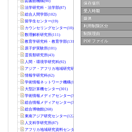
図書館機構(90)
保存場所
法学研究科・法学部(87)
受入時期
総合人間学部(102)
媒体
留学生センター(19)
利用制限区分
カウンセリングセンター(10)
制限理由
数理解析研究所(111)
PDFファイル
教育学研究科・教育学部(131)
原子炉実験所(101)
霊長類研究所(43)
人間・環境学研究科(92)
アジア・アフリカ地域研究研究科(33)
情報学研究科(62)
学術情報ネットワーク機構(11)
大型計算機センター(301)
学術情報メディアセンター(39)
総合情報メディアセンター(33)
総合博物館(268)
東南アジア研究センター(122)
人文科学研究所(87)
アフリカ地域研究資料センター(79)