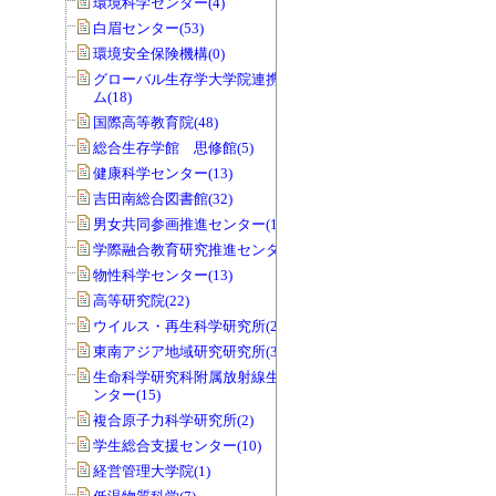
環境科学センター(4)
白眉センター(53)
環境安全保険機構(0)
グローバル生存学大学院連携プログラ
ム(18)
国際高等教育院(48)
総合生存学館 思修館(5)
健康科学センター(13)
吉田南総合図書館(32)
男女共同参画推進センター(141)
学際融合教育研究推進センター(11)
物性科学センター(13)
高等研究院(22)
ウイルス・再生科学研究所(29)
東南アジア地域研究研究所(3)
生命科学研究科附属放射線生物研究セ
ンター(15)
複合原子力科学研究所(2)
学生総合支援センター(10)
経営管理大学院(1)