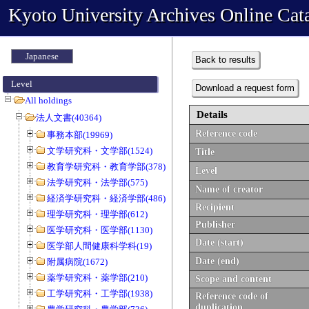
Kyoto University Archives Online Cat
Japanese
Back to results
Level
Download a request form
All holdings
Details
法人文書(40364)
Reference code
事務本部(19969)
文学研究科・文学部(1524)
Title
教育学研究科・教育学部(378)
Level
法学研究科・法学部(575)
Name of creator
経済学研究科・経済学部(486)
Recipient
理学研究科・理学部(612)
Publisher
医学研究科・医学部(1130)
Date (start)
医学部人間健康科学科(19)
Date (end)
附属病院(1672)
薬学研究科・薬学部(210)
Scope and content
工学研究科・工学部(1938)
Reference code of
duplication