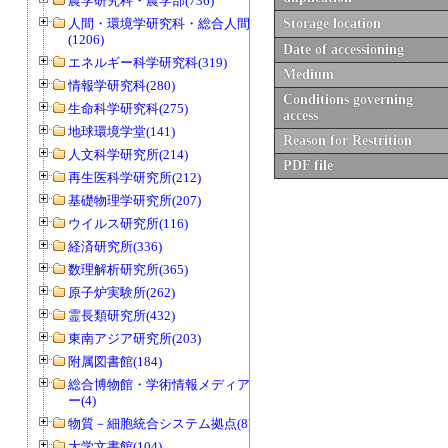
農学研究科・農学部(736)
人間・環境学研究科・総合人間学部
Storage location
(1206)
Date of accessioning
エネルギー科学研究科(319)
Medium
情報学研究科(280)
Conditions governing
生命科学研究科(275)
access
地球環境学堂(141)
Reason for Restrition
人文科学研究所(214)
PDF file
再生医科学研究所(212)
基礎物理学研究所(207)
ウイルス研究所(116)
経済研究所(336)
数理解析研究所(365)
原子炉実験所(262)
霊長類研究所(432)
東南アジア研究所(203)
附属図書館(184)
総合博物館・学術情報メディアセンタ
ー(4)
物質－細胞統合システム拠点(8)
大学文書館(104)