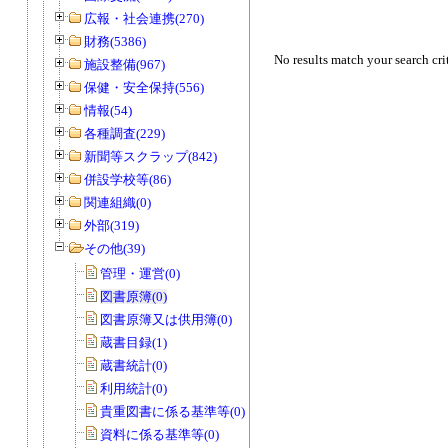
広報・社会連携(270)
財務(5386)
No results match your search cri
施設整備(967)
保健・安全保持(556)
情報(54)
各種調査(229)
新聞等スクラップ(842)
併設学校等(86)
関連組織(0)
外部(319)
その他(39)
管理・運営(0)
図書原簿(0)
図書原簿又は供用簿(0)
蔵書目録(1)
蔵書統計(0)
利用統計(0)
貴重図書に係る基準等(0)
資料に係る基準等(0)