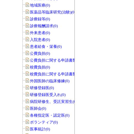
地域医療(0)
医薬品等臨床研究(治験)(0)
診療録等(0)
診療報酬請求(0)
外来患者(0)
入院患者(0)
患者給食・栄養(0)
公費負担(0)
公費負担に関する申請書類(0)
校費負担(0)
校費負担に関する申請書類(0)
外国医師の臨床修練(0)
研修登録医(0)
研修登録医受入れ(0)
病院研修生、受託実習生(0)
医師会(0)
各種指定医・認定医(0)
ボランティア(0)
医事統計(0)