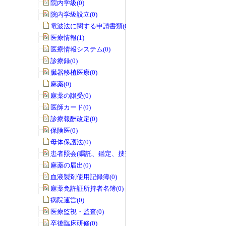
院内学級(0)
院内学級設立(0)
電波法に関する申請書類(0)
医療情報(1)
医療情報システム(0)
診療録(0)
臓器移植医療(0)
麻薬(0)
麻薬の譲受(0)
医師カード(0)
診療報酬改定(0)
保険医(0)
母体保護法(0)
患者照会(嘱託、鑑定、捜査関係等)(0)
麻薬の届出(0)
血液製剤使用記録簿(0)
麻薬免許証所持者名簿(0)
病院運営(0)
医療監視・監査(0)
卒後臨床研修(0)