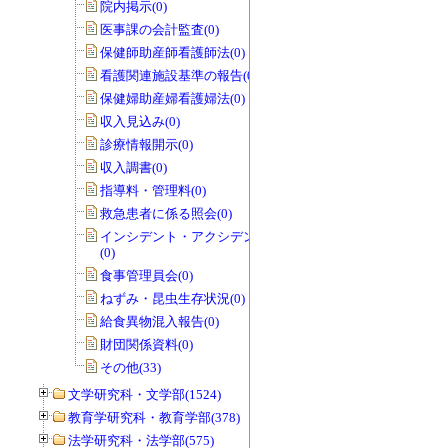
院内掲示(0)
医事課の会計監査(0)
保健師助産師看護師法(0)
看護関連施設基準の報告(0)
保健婦助産婦看護婦法(0)
収入見込み(0)
診療情報開示(0)
収入調書(0)
指導料・管理料(0)
救急患者に係る照会(0)
インシデント・アクシデントレポート
(0)
食事管理員会(0)
ねずみ・昆虫生存状況(0)
給食異物混入報告(0)
財団関係資料(0)
その他(33)
文学研究科・文学部(1524)
教育学研究科・教育学部(378)
法学研究科・法学部(575)