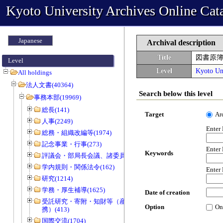
Kyoto University Archives Online Cat
Japanese
Archival description
Title
図書原
Level
Level
Kyoto Uni
All holdings
法人文書(40364)
Search below this level
事務本部(19969)
総長(141)
Target
Ar
人事(2249)
Enter
総務・組織改編等(1974)
記念事業・行事(273)
Enter
Keywords
評議会・部局長会議、諸委員会等(1466)
学内規則・関係法令(162)
Enter
研究(1214)
学務・厚生補導(1625)
Date of creation
受託研究・寄附・知財等（産官学連
Option
On
携）(413)
国際交流(1704)