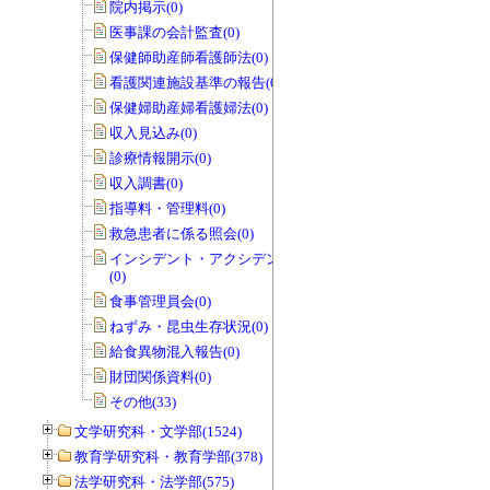
院内掲示(0)
医事課の会計監査(0)
保健師助産師看護師法(0)
看護関連施設基準の報告(0)
保健婦助産婦看護婦法(0)
収入見込み(0)
診療情報開示(0)
収入調書(0)
指導料・管理料(0)
救急患者に係る照会(0)
インシデント・アクシデントレポート
(0)
食事管理員会(0)
ねずみ・昆虫生存状況(0)
給食異物混入報告(0)
財団関係資料(0)
その他(33)
文学研究科・文学部(1524)
教育学研究科・教育学部(378)
法学研究科・法学部(575)