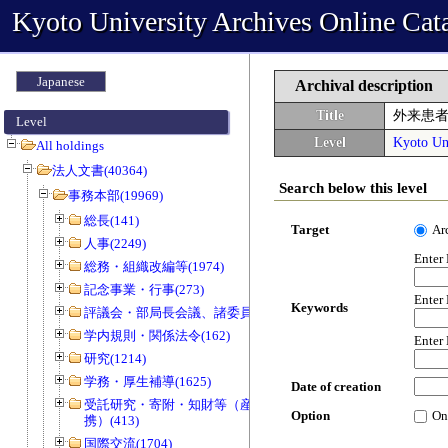
Kyoto University Archives Online Cat
Japanese
Archival description
Title
外来患
Level
Level
Kyoto Uni
All holdings
法人文書(40364)
Search below this level
事務本部(19969)
総長(141)
Target
Ar
人事(2249)
Enter
総務・組織改編等(1974)
記念事業・行事(273)
Enter
Keywords
評議会・部局長会議、諸委員会等(1466)
学内規則・関係法令(162)
Enter
研究(1214)
学務・厚生補導(1625)
Date of creation
受託研究・寄附・知財等（産官学連
Option
On
携）(413)
国際交流(1704)