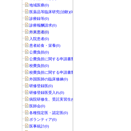
地域医療(0)
医薬品等臨床研究(治験)(0)
診療録等(0)
診療報酬請求(0)
外来患者(0)
入院患者(0)
患者給食・栄養(0)
公費負担(0)
公費負担に関する申請書類(0)
校費負担(0)
校費負担に関する申請書類(0)
外国医師の臨床修練(0)
研修登録医(0)
研修登録医受入れ(0)
病院研修生、受託実習生(0)
医師会(0)
各種指定医・認定医(0)
ボランティア(0)
医事統計(0)