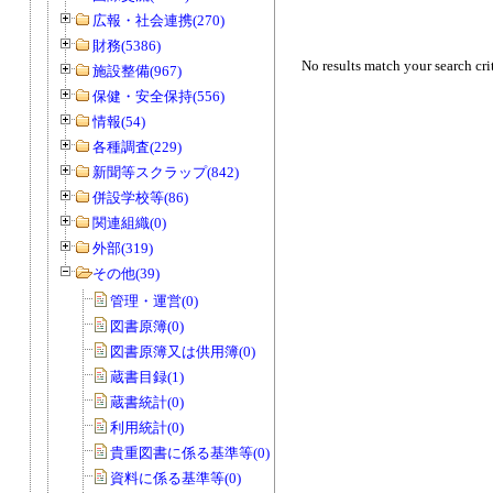
広報・社会連携(270)
財務(5386)
No results match your search cri
施設整備(967)
保健・安全保持(556)
情報(54)
各種調査(229)
新聞等スクラップ(842)
併設学校等(86)
関連組織(0)
外部(319)
その他(39)
管理・運営(0)
図書原簿(0)
図書原簿又は供用簿(0)
蔵書目録(1)
蔵書統計(0)
利用統計(0)
貴重図書に係る基準等(0)
資料に係る基準等(0)