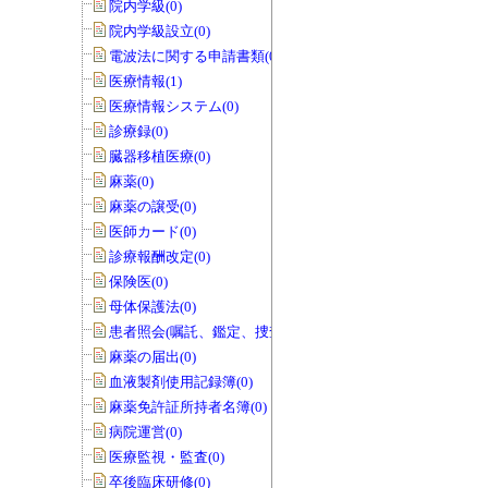
院内学級(0)
院内学級設立(0)
電波法に関する申請書類(0)
医療情報(1)
医療情報システム(0)
診療録(0)
臓器移植医療(0)
麻薬(0)
麻薬の譲受(0)
医師カード(0)
診療報酬改定(0)
保険医(0)
母体保護法(0)
患者照会(嘱託、鑑定、捜査関係等)(0)
麻薬の届出(0)
血液製剤使用記録簿(0)
麻薬免許証所持者名簿(0)
病院運営(0)
医療監視・監査(0)
卒後臨床研修(0)