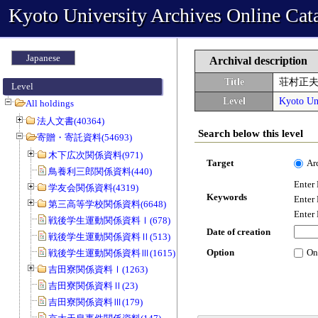
Kyoto University Archives Online Cat
Japanese
Archival description
Title
荘村正
Level
Level
Kyoto Uni
All holdings
法人文書(40364)
Search below this level
寄贈・寄託資料(54693)
木下広次関係資料(971)
Target
Ar
鳥養利三郎関係資料(440)
Enter
学友会関係資料(4319)
Keywords
Enter
第三高等学校関係資料(6648)
Enter
戦後学生運動関係資料Ⅰ(678)
Date of creation
戦後学生運動関係資料Ⅱ(513)
Option
On
戦後学生運動関係資料Ⅲ(1615)
吉田寮関係資料Ⅰ(1263)
吉田寮関係資料Ⅱ(23)
吉田寮関係資料Ⅲ(179)