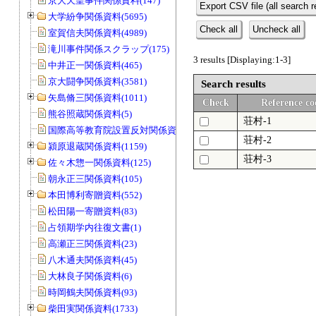
京大天皇事件関係資料(147)
Export CSV file (all search r
大学紛争関係資料(5695)
Check all
Uncheck all
室賀信夫関係資料(4989)
滝川事件関係スクラップ(175)
3 results [Displaying:1-3]
中井正一関係資料(465)
京大闘争関係資料(3581)
Search results
矢島脩三関係資料(1011)
Check
Reference co
熊谷照蔵関係資料(5)
荘村-1
国際高等教育院設置反対関係資料(20)
荘村-2
潁原退蔵関係資料(1159)
荘村-3
佐々木惣一関係資料(125)
朝永正三関係資料(105)
本田博利寄贈資料(552)
松田陽一寄贈資料(83)
占領期学内往復文書(1)
高瀬正三関係資料(23)
八木通夫関係資料(45)
大林良子関係資料(6)
時岡鶴夫関係資料(93)
柴田実関係資料(1733)