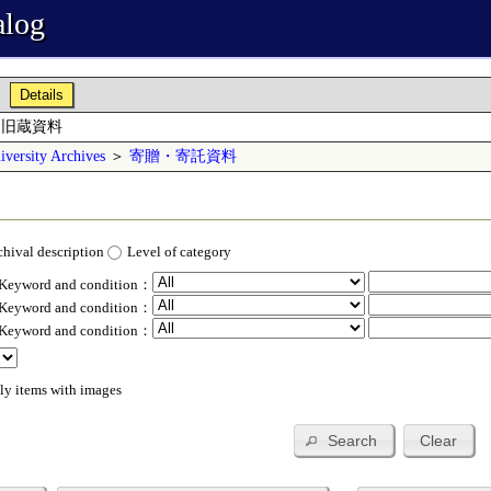
alog
Details
夫旧蔵資料
versity Archives
＞
寄贈・寄託資料
chival description
Level of category
 Keyword and condition：
 Keyword and condition：
 Keyword and condition：
ly items with images
Search
Clear