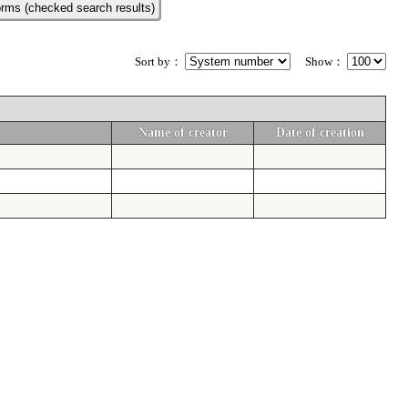
rms (checked search results)
Sort by：
Show：
Name of creator
Date of creation