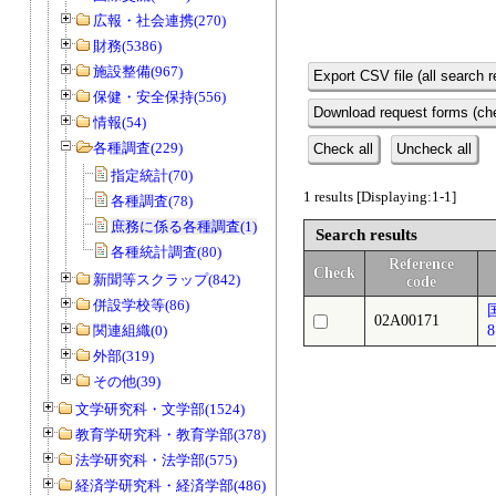
広報・社会連携(270)
財務(5386)
施設整備(967)
Export CSV file (all search r
保健・安全保持(556)
Download request forms (che
情報(54)
各種調査(229)
Check all
Uncheck all
指定統計(70)
1 results [Displaying:1-1]
各種調査(78)
庶務に係る各種調査(1)
Search results
各種統計調査(80)
Reference
Check
新聞等スクラップ(842)
code
併設学校等(86)
02A00171
関連組織(0)
外部(319)
その他(39)
文学研究科・文学部(1524)
教育学研究科・教育学部(378)
法学研究科・法学部(575)
経済学研究科・経済学部(486)