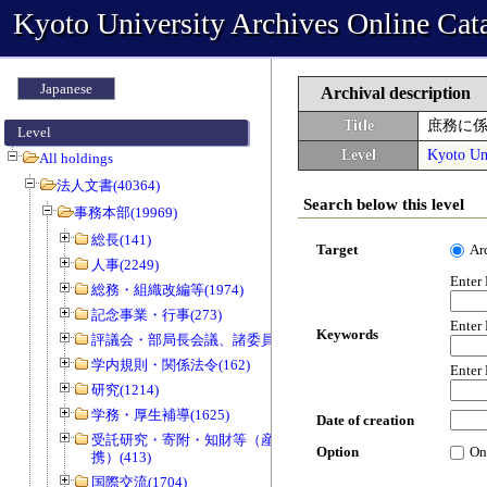
Kyoto University Archives Online Cat
Japanese
Archival description
Title
庶務に
Level
Level
Kyoto Uni
All holdings
法人文書(40364)
Search below this level
事務本部(19969)
総長(141)
Target
Ar
人事(2249)
Enter
総務・組織改編等(1974)
記念事業・行事(273)
Enter
Keywords
評議会・部局長会議、諸委員会等(1466)
学内規則・関係法令(162)
Enter
研究(1214)
学務・厚生補導(1625)
Date of creation
受託研究・寄附・知財等（産官学連
Option
On
携）(413)
国際交流(1704)