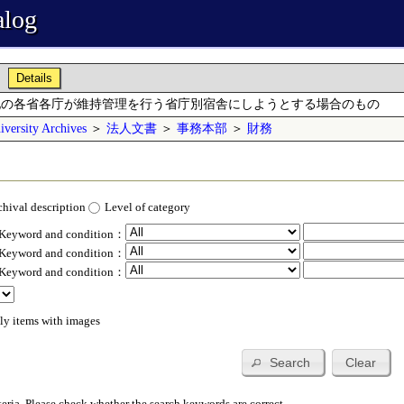
alog
Details
他の各省各庁が維持管理を行う省庁別宿舎にしようとする場合のもの
versity Archives
＞
法人文書
＞
事務本部
＞
財務
chival description
Level of category
 Keyword and condition：
 Keyword and condition：
 Keyword and condition：
ly items with images
Search
Clear
teria. Please check whether the search keywords are correct.