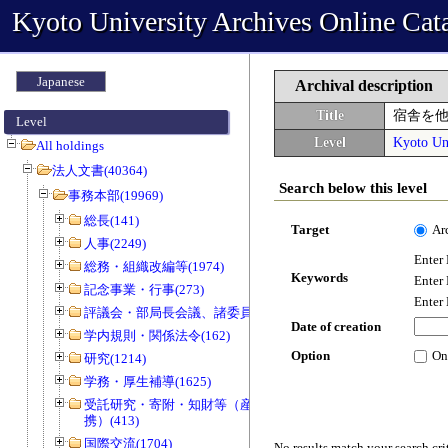
Kyoto University Archives Online Cat
Japanese
Archival description
Title
宿舎を
Level
Level
Kyoto Uni
All holdings
法人文書(40364)
Search below this level
事務本部(19969)
総長(141)
Target
Ar
人事(2249)
Enter
総務・組織改編等(1974)
Keywords
Enter
記念事業・行事(273)
Enter
評議会・部局長会議、諸委員会等(1466)
Date of creation
学内規則・関係法令(162)
Option
On
研究(1214)
学務・厚生補導(1625)
受託研究・寄附・知財等（産官学連
携）(413)
国際交流(1704)
No results match your search cri