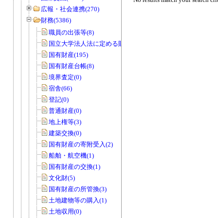
広報・社会連携(270)
財務(5386)
職員の出張等(8)
国立大学法人法に定める財務諸表等(3)
国有財産(195)
国有財産台帳(8)
境界査定(0)
宿舎(66)
登記(0)
普通財産(0)
地上権等(3)
建築交換(0)
国有財産の寄附受入(2)
船舶・航空機(1)
国有財産の交換(1)
文化財(5)
国有財産の所管換(3)
土地建物等の購入(1)
土地収用(0)