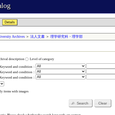
alog
Details
versity Archives
＞
法人文書
＞
理学研究科・理学部
chival description
Level of category
 Keyword and condition：
 Keyword and condition：
 Keyword and condition：
ly items with images
Search
Clear
teria. Please check whether the search keywords are correct.