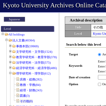
Kyoto University Archives Online Cat
Japanese
Archival description
Title
その他
Level
Level
Kyoto Uni
All holdings
法人文書(40364)
Search below this level
事務本部(19969)
文学研究科・文学部(1524)
Target
Ar
教育学研究科・教育学部(378)
Enter
法学研究科・法学部(575)
Keywords
Enter
経済学研究科・経済学部(486)
Enter
理学研究科・理学部(612)
Date of creation
庶務・総務(282)
Option
On
教務・学務(84)
経理・財務(243)
図書(3)
その他(0)
No results match your search cri