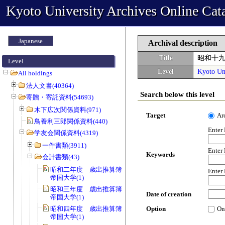
Kyoto University Archives Online Cat
Japanese
Archival description
Title
昭和十
Level
Level
Kyoto Uni
All holdings
法人文書(40364)
Search below this level
寄贈・寄託資料(54693)
木下広次関係資料(971)
Target
Ar
鳥養利三郎関係資料(440)
Enter
学友会関係資料(4319)
一件書類(3911)
Enter
Keywords
会計書類(43)
昭和二年度 歳出推算簿 会費 京都
Enter
帝国大学(1)
昭和三年度 歳出推算簿 会費 京都
Date of creation
帝国大学(1)
昭和四年度 歳出推算簿 会費 京都
Option
On
帝国大学(1)