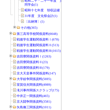
昭和二十・二十一年度 支払伝票綴
同学会(1)
昭和十七年度 領収証綴 同学会(1)
31年度 文化祭会計(1)
〔出納簿〕(1)
その他(365)
第三高等学校関係資料(6648)
戦後学生運動関係資料Ⅰ(678)
戦後学生運動関係資料Ⅱ(513)
戦後学生運動関係資料Ⅲ(1615)
吉田寮関係資料Ⅰ(1263)
吉田寮関係資料Ⅱ(23)
吉田寮関係資料Ⅲ(179)
京大天皇事件関係資料(147)
大学紛争関係資料(5695)
室賀信夫関係資料(4989)
滝川事件関係スクラップ(175)
中井正一関係資料(465)
京大闘争関係資料(3581)
矢島脩三関係資料(1011)