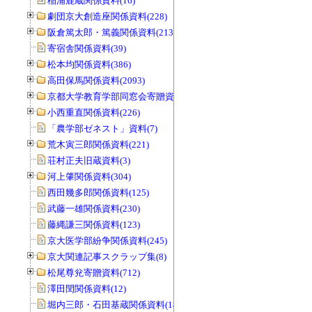
稲浦鹿蔵関係資料(16)
劇団京大創造座関係資料(228)
阪倉篤太郎・篤義関係資料(213)
寄宿舎関係資料(39)
松本均関係資料(386)
高田保馬関係資料(2093)
京都大学教育学部同窓会寄贈資料(963)
小西重直関係資料(226)
「農学部ゼネスト」資料(7)
荒木寅三郎関係資料(221)
荘村正夫旧蔵資料(3)
河上肇関係資料(304)
西田幾多郎関係資料(125)
武藤一雄関係資料(230)
藤縄謙三関係資料(123)
京大医学部紛争関係資料(245)
京大関連記事スクラップ集(8)
松尾尊兊寄贈資料(712)
澤田閏関係資料(12)
堀内三郎・石田基蔵関係資料(189)