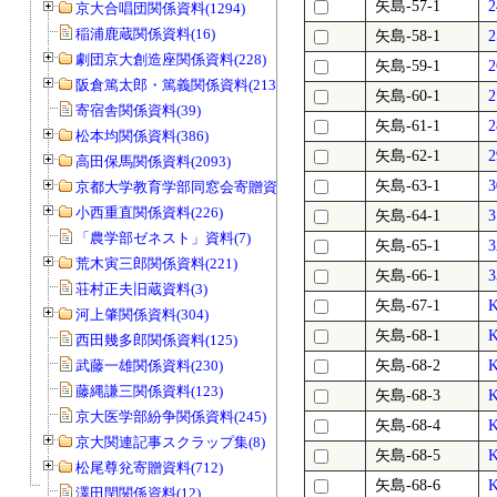
矢島-57-1
京大合唱団関係資料(1294)
稲浦鹿蔵関係資料(16)
矢島-58-1
劇団京大創造座関係資料(228)
矢島-59-1
阪倉篤太郎・篤義関係資料(213)
矢島-60-1
寄宿舎関係資料(39)
矢島-61-1
松本均関係資料(386)
矢島-62-1
高田保馬関係資料(2093)
矢島-63-1
京都大学教育学部同窓会寄贈資料(963)
小西重直関係資料(226)
矢島-64-1
「農学部ゼネスト」資料(7)
矢島-65-1
荒木寅三郎関係資料(221)
矢島-66-1
荘村正夫旧蔵資料(3)
矢島-67-1
河上肇関係資料(304)
矢島-68-1
西田幾多郎関係資料(125)
武藤一雄関係資料(230)
矢島-68-2
藤縄謙三関係資料(123)
矢島-68-3
京大医学部紛争関係資料(245)
矢島-68-4
京大関連記事スクラップ集(8)
矢島-68-5
松尾尊兊寄贈資料(712)
矢島-68-6
澤田閏関係資料(12)