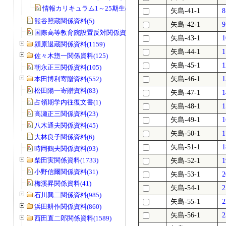
情報カリキュラム1～25期生(484)
矢島-41-1
熊谷照蔵関係資料(5)
矢島-42-1
国際高等教育院設置反対関係資料(20)
矢島-43-1
潁原退蔵関係資料(1159)
矢島-44-1
佐々木惣一関係資料(125)
矢島-45-1
朝永正三関係資料(105)
本田博利寄贈資料(552)
矢島-46-1
松田陽一寄贈資料(83)
矢島-47-1
占領期学内往復文書(1)
矢島-48-1
高瀬正三関係資料(23)
矢島-49-1
八木通夫関係資料(45)
矢島-50-1
大林良子関係資料(6)
矢島-51-1
時岡鶴夫関係資料(93)
柴田実関係資料(1733)
矢島-52-1
小野信爾関係資料(31)
矢島-53-1
梅溪昇関係資料(41)
矢島-54-1
石川興二関係資料(985)
矢島-55-1
浜田耕作関係資料(860)
矢島-56-1
西田直二郎関係資料(1589)