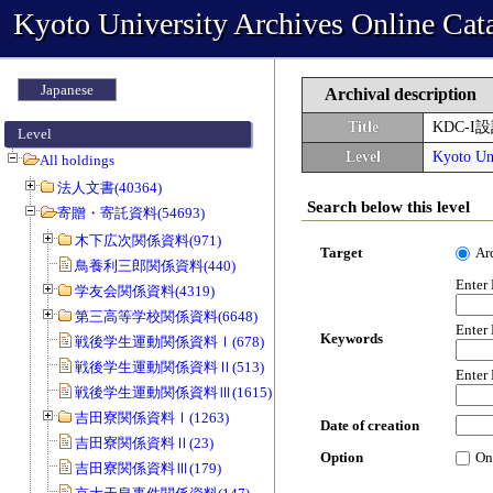
Kyoto University Archives Online Cat
Japanese
Archival description
Title
KDC-
Level
Level
Kyoto Uni
All holdings
法人文書(40364)
Search below this level
寄贈・寄託資料(54693)
木下広次関係資料(971)
Target
Ar
鳥養利三郎関係資料(440)
Enter
学友会関係資料(4319)
第三高等学校関係資料(6648)
Enter
Keywords
戦後学生運動関係資料Ⅰ(678)
戦後学生運動関係資料Ⅱ(513)
Enter
戦後学生運動関係資料Ⅲ(1615)
吉田寮関係資料Ⅰ(1263)
Date of creation
吉田寮関係資料Ⅱ(23)
Option
On
吉田寮関係資料Ⅲ(179)