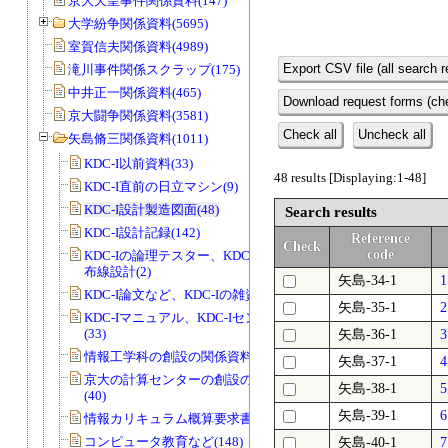
京大天皇事件関係資料(147)
大学紛争関係資料(5695)
室賀信夫関係資料(4989)
Export CSV file (all search r
滝川事件関係スクラップ(175)
中井正一関係資料(465)
Download request forms (che
京大闘争関係資料(3581)
Check all
Uncheck all
矢島脩三関係資料(1011)
KDC-I以前資料(33)
48 results [Displaying:1-48]
KDC-I直前の日立マシン(9)
KDC-I設計製造図面(48)
Search results
KDC-I設計記録(142)
Reference
Check
code
KDC-Iの論理テスター、KDC-IのCADの
布線設計(2)
矢島-34-1
KDC-I論文など、KDC-Iの雑資料(23)
矢島-35-1
KDC-Iマニュアル、KDC-Iセンター資料
(33)
矢島-36-1
情報工学科の創設の関係資料(2)
矢島-37-1
京大の計算センターの創設の関係資料
矢島-38-1
(40)
矢島-39-1
情報カリキュラム概算要求書類(47)
コンピュータ教育など(148)
矢島-40-1