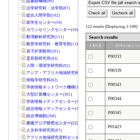
図書館機構(90)
Export CSV file (all search r
法学研究科・法学部(87)
Check all
Uncheck all
総合人間学部(102)
留学生センター(19)
122 results [Displaying:1-100]
カウンセリングセンター(10)
数理解析研究所(111)
Search results
教育学研究科・教育学部(131)
Check
Reference co
原子炉実験所(101)
P00333
霊長類研究所(43)
人間・環境学研究科(92)
P00339
アジア・アフリカ地域研究研究科(33)
情報学研究科(62)
P00343
学術情報ネットワーク機構(11)
大型計算機センター(301)
P00344
学術情報メディアセンター(39)
総合情報メディアセンター(33)
P00345
総合博物館(268)
東南アジア研究センター(122)
P01423
人文科学研究所(87)
アフリカ地域研究資料センター(79)