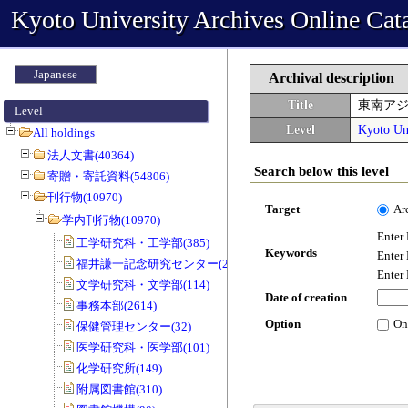
Kyoto University Archives Online Cat
Japanese
Archival description
Title
東南ア
Level
Level
Kyoto Uni
All holdings
法人文書(40364)
Search below this level
寄贈・寄託資料(54806)
刊行物(10970)
Target
Ar
学内刊行物(10970)
Enter
工学研究科・工学部(385)
Keywords
Enter
福井謙一記念研究センター(20)
Enter
文学研究科・文学部(114)
Date of creation
事務本部(2614)
Option
On
保健管理センター(32)
医学研究科・医学部(101)
化学研究所(149)
附属図書館(310)