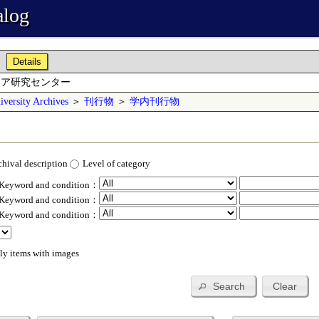
alog
Details
ジア研究センター
versity Archives
＞
刊行物
＞
学内刊行物
chival description
Level of category
 Keyword and condition：
 Keyword and condition：
 Keyword and condition：
ly items with images
Search
Clear