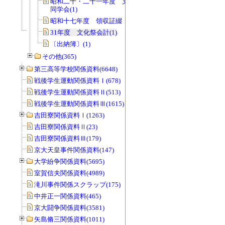
昭和二十・二十一年度 支払伝票綴
同学会(1)
昭和十七年度 領収証綴 同学会(1)
31年度 文化祭会計(1)
〔出納簿〕(1)
その他(365)
第三高等学校関係資料(6648)
戦後学生運動関係資料Ⅰ(678)
戦後学生運動関係資料Ⅱ(513)
戦後学生運動関係資料Ⅲ(1615)
吉田寮関係資料Ⅰ(1263)
吉田寮関係資料Ⅱ(23)
吉田寮関係資料Ⅲ(179)
京大天皇事件関係資料(147)
大学紛争関係資料(5695)
室賀信夫関係資料(4989)
滝川事件関係スクラップ(175)
中井正一関係資料(465)
京大闘争関係資料(3581)
矢島脩三関係資料(1011)