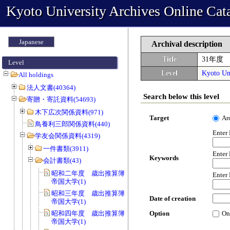
Kyoto University Archives Online Cat
Japanese
Archival description
Title
31年度
Level
Level
Kyoto Uni
All holdings
法人文書(40364)
Search below this level
寄贈・寄託資料(54693)
木下広次関係資料(971)
Target
Ar
鳥養利三郎関係資料(440)
Enter
学友会関係資料(4319)
一件書類(3911)
Enter
Keywords
会計書類(43)
昭和二年度 歳出推算簿 会費 京都
Enter
帝国大学(1)
昭和三年度 歳出推算簿 会費 京都
Date of creation
帝国大学(1)
昭和四年度 歳出推算簿 会費 京都
Option
On
帝国大学(1)