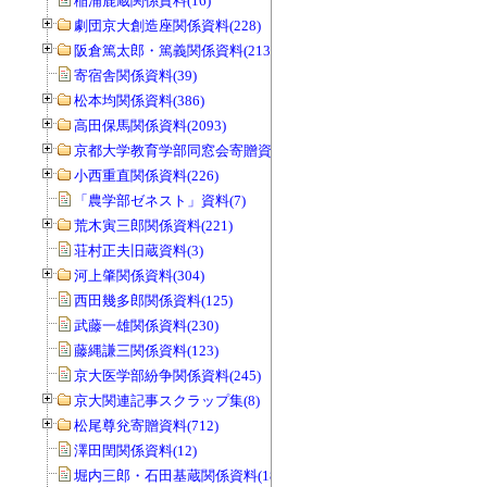
稲浦鹿蔵関係資料(16)
劇団京大創造座関係資料(228)
阪倉篤太郎・篤義関係資料(213)
寄宿舎関係資料(39)
松本均関係資料(386)
高田保馬関係資料(2093)
京都大学教育学部同窓会寄贈資料(963)
小西重直関係資料(226)
「農学部ゼネスト」資料(7)
荒木寅三郎関係資料(221)
荘村正夫旧蔵資料(3)
河上肇関係資料(304)
西田幾多郎関係資料(125)
武藤一雄関係資料(230)
藤縄謙三関係資料(123)
京大医学部紛争関係資料(245)
京大関連記事スクラップ集(8)
松尾尊兊寄贈資料(712)
澤田閏関係資料(12)
堀内三郎・石田基蔵関係資料(189)