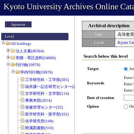
Kyoto University Archives Online Cat
Japanese
Archival description
Title
高等教
Level
Level
Kyoto Uni
All holdings
法人文書(40364)
Search below this level
寄贈・寄託資料(54806)
刊行物(10970)
Target
Ar
学内刊行物(10970)
Enter
工学研究科・工学部(385)
Keywords
Enter
福井謙一記念研究センター(20)
Enter
文学研究科・文学部(114)
Date of creation
事務本部(2614)
Option
On
保健管理センター(32)
医学研究科・医学部(101)
化学研究所(149)
附属図書館(310)