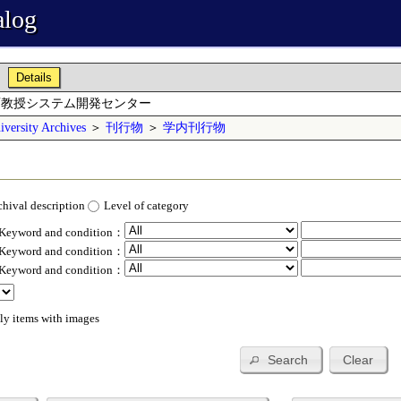
alog
Details
育教授システム開発センター
versity Archives
＞
刊行物
＞
学内刊行物
chival description
Level of category
 Keyword and condition：
 Keyword and condition：
 Keyword and condition：
ly items with images
Search
Clear