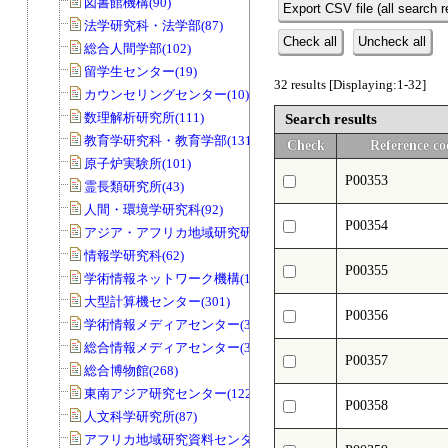
図書館機構(90)
Export CSV file (all search r
法学研究科・法学部(87)
Check all
Uncheck all
総合人間学部(102)
留学生センター(19)
32 results [Displaying:1-32]
カウンセリングセンター(10)
数理解析研究所(111)
Search results
教育学研究科・教育学部(131)
Check
Reference co
原子炉実験所(101)
P00353
霊長類研究所(43)
人間・環境学研究科(92)
P00354
アジア・アフリカ地域研究研究科(33)
情報学研究科(62)
P00355
学術情報ネットワーク機構(11)
大型計算機センター(301)
P00356
学術情報メディアセンター(39)
総合情報メディアセンター(33)
P00357
総合博物館(268)
東南アジア研究センター(122)
P00358
人文科学研究所(87)
アフリカ地域研究資料センター(79)