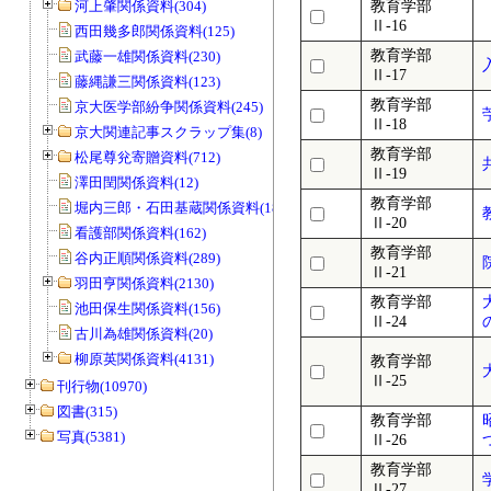
河上肇関係資料(304)
教育学部
Ⅱ-16
西田幾多郎関係資料(125)
教育学部
武藤一雄関係資料(230)
Ⅱ-17
藤縄謙三関係資料(123)
教育学部
京大医学部紛争関係資料(245)
Ⅱ-18
京大関連記事スクラップ集(8)
教育学部
松尾尊兊寄贈資料(712)
Ⅱ-19
澤田閏関係資料(12)
教育学部
堀内三郎・石田基蔵関係資料(189)
Ⅱ-20
看護部関係資料(162)
教育学部
谷内正順関係資料(289)
Ⅱ-21
羽田亨関係資料(2130)
教育学部
池田保生関係資料(156)
Ⅱ-24
古川為雄関係資料(20)
柳原英関係資料(4131)
教育学部
Ⅱ-25
刊行物(10970)
図書(315)
教育学部
写真(5381)
Ⅱ-26
教育学部
Ⅱ-27