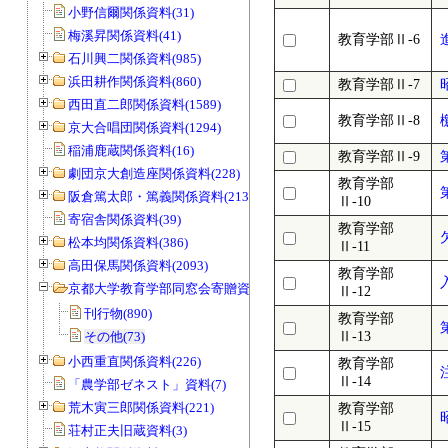
小野信爾関係資料(31)
梅溪昇関係資料(41)
教育学部Ⅱ-6
石川興二関係資料(985)
浜田耕作関係資料(860)
教育学部Ⅱ-7
西田直二郎関係資料(1589)
教育学部Ⅱ-8
京大合唱団関係資料(1294)
稲浦鹿蔵関係資料(16)
教育学部Ⅱ-9
劇団京大創造座関係資料(228)
教育学部
阪倉篤太郎・篤義関係資料(213)
Ⅱ-10
寄宿舎関係資料(39)
教育学部
松本均関係資料(386)
Ⅱ-11
高田保馬関係資料(2093)
教育学部
京都大学教育学部同窓会寄贈資料(963)
Ⅱ-12
刊行物(890)
教育学部
その他(73)
Ⅱ-13
小西重直関係資料(226)
教育学部
Ⅱ-14
「農学部ゼネスト」資料(7)
荒木寅三郎関係資料(221)
教育学部
Ⅱ-15
荘村正夫旧蔵資料(3)