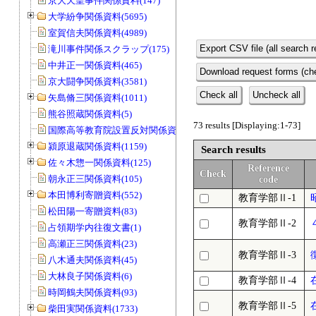
京大天皇事件関係資料(147)
大学紛争関係資料(5695)
室賀信夫関係資料(4989)
Export CSV file (all search r
滝川事件関係スクラップ(175)
中井正一関係資料(465)
Download request forms (che
京大闘争関係資料(3581)
Check all
Uncheck all
矢島脩三関係資料(1011)
熊谷照蔵関係資料(5)
73 results [Displaying:1-73]
国際高等教育院設置反対関係資料(20)
潁原退蔵関係資料(1159)
Search results
佐々木惣一関係資料(125)
Reference
Check
朝永正三関係資料(105)
code
本田博利寄贈資料(552)
教育学部Ⅱ-1
松田陽一寄贈資料(83)
教育学部Ⅱ-2
占領期学内往復文書(1)
高瀬正三関係資料(23)
教育学部Ⅱ-3
八木通夫関係資料(45)
大林良子関係資料(6)
教育学部Ⅱ-4
時岡鶴夫関係資料(93)
教育学部Ⅱ-5
柴田実関係資料(1733)