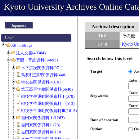
Kyoto University Archives Online Cat
Japanese
Archival description
Title
その他
Level
Level
Kyoto Uni
All holdings
法人文書(40364)
Search below this level
寄贈・寄託資料(54693)
木下広次関係資料(971)
Target
Ar
鳥養利三郎関係資料(440)
Enter
学友会関係資料(4319)
第三高等学校関係資料(6648)
Enter
Keywords
戦後学生運動関係資料Ⅰ(678)
戦後学生運動関係資料Ⅱ(513)
Enter
戦後学生運動関係資料Ⅲ(1615)
吉田寮関係資料Ⅰ(1263)
Date of creation
吉田寮関係資料Ⅱ(23)
Option
On
吉田寮関係資料Ⅲ(179)