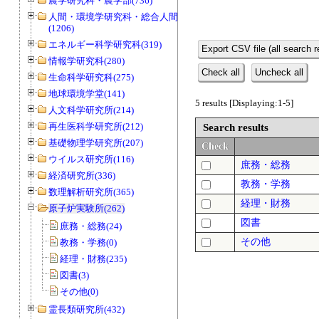
農学研究科・農学部(736)
人間・環境学研究科・総合人間学部
(1206)
エネルギー科学研究科(319)
Export CSV file (all search r
情報学研究科(280)
Check all
Uncheck all
生命科学研究科(275)
地球環境学堂(141)
5 results [Displaying:1-5]
人文科学研究所(214)
再生医科学研究所(212)
Search results
基礎物理学研究所(207)
Check
ウイルス研究所(116)
庶務・総務
経済研究所(336)
教務・学務
数理解析研究所(365)
経理・財務
原子炉実験所(262)
図書
庶務・総務(24)
その他
教務・学務(0)
経理・財務(235)
図書(3)
その他(0)
霊長類研究所(432)