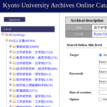
Kyoto University Archives Online Cat
Japanese
Archival description
Title
原子炉
Level
Level
Kyoto Uni
All holdings
法人文書(40364)
Search below this level
事務本部(19969)
文学研究科・文学部(1524)
Target
Ar
教育学研究科・教育学部(378)
Enter
法学研究科・法学部(575)
経済学研究科・経済学部(486)
Enter
Keywords
理学研究科・理学部(612)
医学研究科・医学部(1130)
Enter
医学部人間健康科学科(19)
附属病院(1672)
Date of creation
薬学研究科・薬学部(210)
Option
On
工学研究科・工学部(1938)