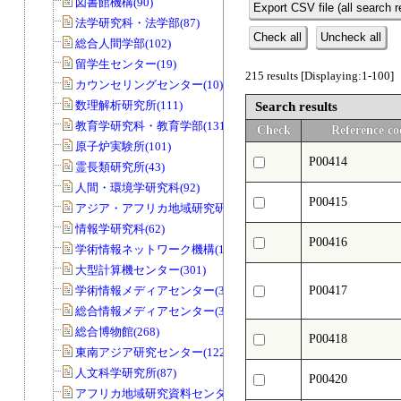
図書館機構(90)
Export CSV file (all search r
法学研究科・法学部(87)
Check all
Uncheck all
総合人間学部(102)
留学生センター(19)
215 results [Displaying:1-100]
カウンセリングセンター(10)
数理解析研究所(111)
Search results
教育学研究科・教育学部(131)
Check
Reference co
原子炉実験所(101)
P00414
霊長類研究所(43)
人間・環境学研究科(92)
P00415
アジア・アフリカ地域研究研究科(33)
情報学研究科(62)
P00416
学術情報ネットワーク機構(11)
大型計算機センター(301)
学術情報メディアセンター(39)
P00417
総合情報メディアセンター(33)
総合博物館(268)
P00418
東南アジア研究センター(122)
人文科学研究所(87)
P00420
アフリカ地域研究資料センター(79)