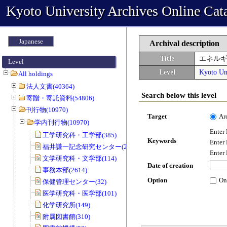
Kyoto University Archives Online Cat
Japanese
Archival description
Title
エネル
Level
Level
Kyoto Uni
All holdings
法人文書(40364)
Search below this level
寄贈・寄託資料(54806)
刊行物(10970)
Target
Ar
学内刊行物(10970)
Enter
工学研究科・工学部(385)
Keywords
Enter
福井謙一記念研究センター(20)
Enter
文学研究科・文学部(114)
Date of creation
事務本部(2614)
Option
On
保健管理センター(32)
医学研究科・医学部(101)
化学研究所(149)
附属図書館(310)