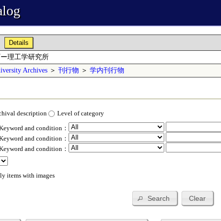
alog
Details
ギー理工学研究所
versity Archives
＞
刊行物
＞
学内刊行物
chival description
Level of category
 Keyword and condition：
 Keyword and condition：
 Keyword and condition：
ly items with images
Search
Clear