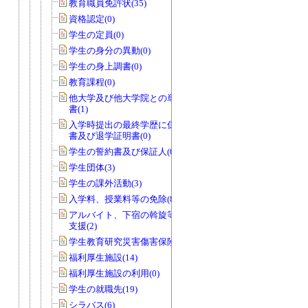
教育職員免許状(35)
資格認定(0)
学生の定員(0)
学生の身分の異動(0)
学生の身上調書(0)
教育課程(0)
他大学及び他大学院との単位互換協定
書(1)
入学時提出の最終学歴に係る卒業証明
書及び退学証明書(0)
学生の誓約書及び保証人(0)
学生団体(3)
学生の課外活動(3)
入学料、授業料等の免除(80)
アルバイト、下宿の斡旋等学生の生活
支援(2)
学生教育研究災害傷害保険(0)
福利厚生施設(14)
福利厚生施設の利用(0)
学生の就職先(19)
シラバス(6)