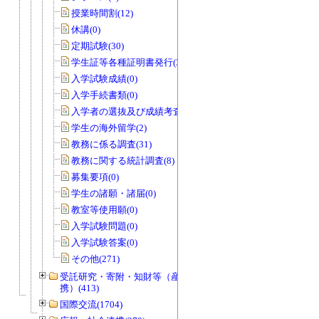
授業時間割(12)
休講(0)
定期試験(30)
学生証等各種証明書発行(36)
入学試験成績(0)
入学手続書類(0)
入学者の選抜及び成績考査(25)
学生の海外留学(2)
教務に係る調査(31)
教務に関する統計調査(8)
募集要項(0)
学生の諸願・諸届(0)
教室等使用願(0)
入学試験問題(0)
入学試験答案(0)
その他(271)
受託研究・寄附・知財等（産官学連
携）(413)
国際交流(1704)