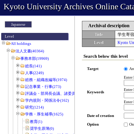
Kyoto University Archives Online Cat
Japanese
Archival description
Title
学生寄
Level
Level
Kyoto Uni
All holdings
法人文書(40364)
Search below this level
事務本部(19969)
総長(141)
Target
Ar
人事(2249)
Enter
総務・組織改編等(1974)
記念事業・行事(273)
Enter
Keywords
評議会・部局長会議、諸委員会等(1466)
学内規則・関係法令(162)
Enter
研究(1214)
学務・厚生補導(1625)
Date of creation
教育(1)
Option
On
奨学生原簿(0)