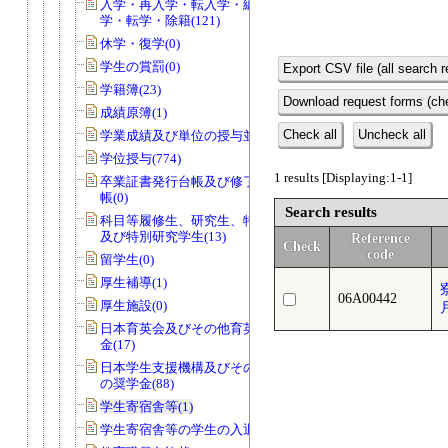
入学・再入学・転入学・編入学・退
学・転学・除籍(121)
休学・復学(0)
学生の賞罰(0)
Export CSV file (all search r
学籍簿(23)
Download request forms (che
成績原簿(1)
Check all
Uncheck all
学業成績及び単位の授与並びに認定(7)
学位授与(774)
1 results [Displaying:1-1]
卒業証書発行台帳及び修了証書発行台
帳(0)
Search results
科目等履修生、研究生、特別聴講学生
及び特別研究学生(13)
Reference
Check
code
留学生(0)
厚生補導(1)
06A00442
厚生施設(0)
日本育英会及びその他育英団体の奨学
金(17)
日本学生支援機構及びその他育英団体
の奨学金(88)
学生寄宿舎等(1)
学生寄宿舎等の学生の入退寮(0)