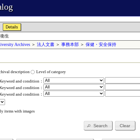
alog
Details
全衛生
versity Archives
＞
法人文書
＞
事務本部
＞
保健・安全保持
chival description
Level of category
 Keyword and condition：
 Keyword and condition：
 Keyword and condition：
ly items with images
Search
Clear