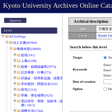
Kyoto University Archives Online Cat
Japanese
Archival description
Title
労働安
Level
Level
Kyoto Uni
All holdings
法人文書(40364)
Search below this level
事務本部(19969)
総長(141)
Target
Ar
人事(2249)
Enter
総務・組織改編等(1974)
Keywords
Enter
記念事業・行事(273)
Enter
評議会・部局長会議、諸委員会等(1466)
Date of creation
学内規則・関係法令(162)
Option
On
研究(1214)
学務・厚生補導(1625)
受託研究・寄附・知財等（産官学連
携）(413)
国際交流(1704)