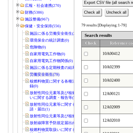
Export CSV file (all search r
広報・社会連携(270)
財務(5386)
Check all
Uncheck all
施設整備(967)
79 results [Displaying:1-79]
保健・安全保持(556)
施設に係る労働安全衛生(2)
Search results
環境保全の統計調査(0)
Check
Reference co
危険物(0)
10A00412
自家用電気工作物(0)
自家用電気工作物関係(0)
10A02399
施設に係る定期検査の結果の記録(2)
労働安全衛生(79)
10A02400
核燃料物質に関する各種法定帳簿・記
録(0)
放射性同位元素等及び核燃料物質取扱
12A00121
いに関する調査・報告等(5)
放射性同位元素等に関する各種承認申
12A02009
請・届出(1)
放射性同位元素等及び核燃料物質(100)
12A02010
放射線障害予防規定届出(0)
核燃料物質取扱いに関する各種承認申