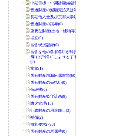
中期目標・中期計画(会計関係)(0)
普通財産の減額売払又は減額貸付(0)
長期借入金及び京都大学法人債(0)
普通財産の譲与(0)
重要な財産(土地・建物等)(0)
埋立(0)
宿舎現況記録(0)
宿舎を他の各省各庁が維持管理を行う
省庁別宿舎にしようとする場合のもの
(0)
接収(1)
国有財産増減附属書類(60)
国有財産の売払い(0)
仮設物(0)
国有財産監守計画(8)
防火管理(15)
行政財産の用途廃止(3)
補償(2)
概算要求(796)
国有財産の所属替(0)