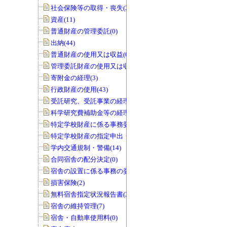
社会保険等の取得・喪失(25)
資産(11)
普通財産の管理委託(0)
出納(44)
普通財産の使用又は収益(0)
管理委託財産の使用又は収益(0)
寄附金の経理(3)
行政財産の使用(43)
受託研究、受託事業の経理(12)
科学研究費補助金等の経理(5)
特定学校財産に係る事務委任の承認(0)
特定学校財産の指定申出・協議(0)
学内交通規制・警備(14)
合同宿舎の配分決定(0)
宿舎の設置に係る事務の委任(0)
損害保険(2)
無料宿舎指定状況報告書(2)
宿舎の維持管理(7)
宿舎・自動車使用料(0)