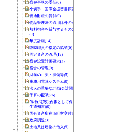
宿舎事務の委任(0)
小切手・国庫金振替書原符(1)
普通財産の貸付(0)
物品管理法の適用除外の承認(1)
無料宿舎を貸与するものの指定の協議
(0)
年度計画(14)
臨時職員の指定の協議(0)
固定資産の管理(19)
宿舎設置計画要求(3)
宿舎の管理(0)
財産の亡失・損傷等(5)
事務用電算システム(0)
法人の重要な計画(会計関係)(0)
予算の配賦(76)
債権(消費税台帳として保存する債権発
生通知書)(0)
国有資産所在市町村交付金(1)
政府調達(3)
土地又は建物の借入(5)