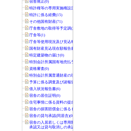
宿舎廃止(0)
特許権等の専用実施権設定(22)
特許に係る経費(15)
その他国有財産(71)
庁舎敷地の取得等予定調(22)
庁舎等(1)
庁舎等使用現況及び見込報告書(0)
国有財産見込現在額報告書(1)
特定建築物の届け(0)
特別会計所属国有地売払予定調(0)
資格審査(0)
特別会計所属普通財産の現況調査(0)
予算に係る調査及び諸報告(286)
借入状況報告書(6)
宿舎の居住証明(0)
住宅事情に係る資料の提出(3)
宿舎の損害賠償金に係るもの(0)
宿舎の貸与承認(同居含)(0)
宿舎の入居若しくは専用開始の延期の
承認又は貸与取消しの承認(0)