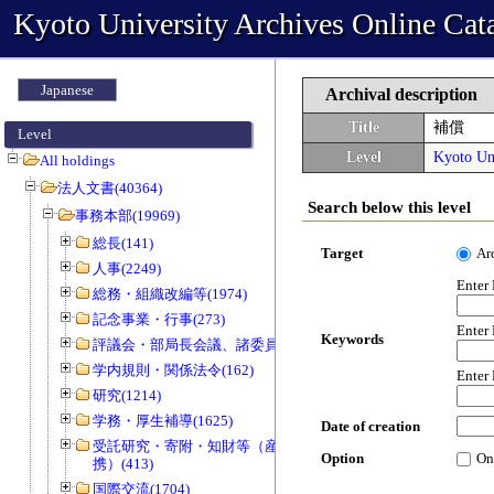
Kyoto University Archives Online Cat
Japanese
Archival description
Title
補償
Level
Level
Kyoto Uni
All holdings
法人文書(40364)
Search below this level
事務本部(19969)
総長(141)
Target
Ar
人事(2249)
Enter
総務・組織改編等(1974)
記念事業・行事(273)
Enter
Keywords
評議会・部局長会議、諸委員会等(1466)
学内規則・関係法令(162)
Enter
研究(1214)
学務・厚生補導(1625)
Date of creation
受託研究・寄附・知財等（産官学連
Option
On
携）(413)
国際交流(1704)