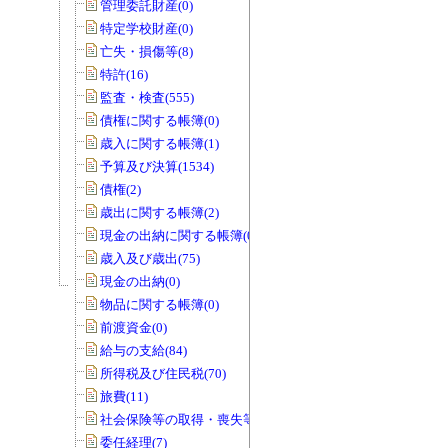
管理委託財産(0)
特定学校財産(0)
亡失・損傷等(8)
特許(16)
監査・検査(555)
債権に関する帳簿(0)
歳入に関する帳簿(1)
予算及び決算(1534)
債権(2)
歳出に関する帳簿(2)
現金の出納に関する帳簿(0)
歳入及び歳出(75)
現金の出納(0)
物品に関する帳簿(0)
前渡資金(0)
給与の支給(84)
所得税及び住民税(70)
旅費(11)
社会保険等の取得・喪失等(0)
委任経理(7)