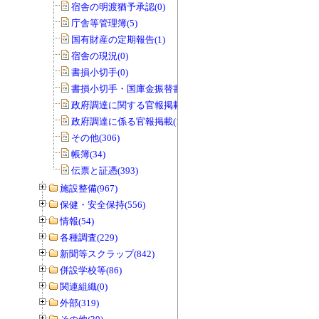
宿舎の明渡猶予承認(0)
庁舎等管理簿(5)
国有財産の定期報告(1)
宿舎の現況(0)
書損小切手(0)
書損小切手・国庫金振替書(0)
政府調達に関する官報掲載(0)
政府調達に係る官報掲載(1)
その他(306)
帳簿(34)
伝票と証憑(393)
施設整備(967)
保健・安全保持(556)
情報(54)
各種調査(229)
新聞等スクラップ(842)
併設学校等(86)
関連組織(0)
外部(319)