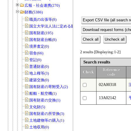
広報・社会連携(270)
財務(5386)
職員の出張等(8)
Export CSV file (all search r
国立大学法人法に定める財務諸表等(3)
Download request forms (che
国有財産(195)
Check all
Uncheck all
国有財産台帳(8)
境界査定(0)
2 results [Displaying:1-2]
宿舎(66)
登記(0)
Search results
普通財産(0)
Reference
Check
地上権等(3)
code
建築交換(0)
02A00318
国有財産の寄附受入(2)
船舶・航空機(1)
13A02142
国有財産の交換(1)
文化財(5)
国有財産の所管換(3)
土地建物等の購入(1)
土地収用(0)