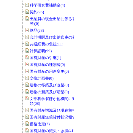
科学研究費補助金(4)
契約(95)
出納員の現金出納に係る書類(交付伝票
等)(0)
物品(23)
会計機関及び出納官吏の異動(0)
共通経費の負担(11)
計算証明(99)
国有財産の引継(1)
国有財産の種別替(0)
国有財産の用途変更(0)
交換計画書(0)
建物の移築及び改築(0)
建物の新築及び増築(0)
文部科学省ほか他機関に対する報告書
類(68)
国有財産増減及び現在額報告書(32)
国有財産無償貸付状況報告書(0)
価格改定(3)
国有財産の滅失・き損(41)