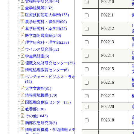
食糧科学研究所(64)
P02210
全学組織等(132)
医療技術短期大学部(155)
P02211
農学研究科・農学部(99)
薬学研究科・薬学部(55)
P02212
医学部附属病院(240)
P02213
理学研究科・理学部(238)
ウイルス研究所(32)
P02214
学生懇話室(6)
埋蔵文化財研究センター(25)
P02215
情報処理教育センター(6)
ベンチャー・ビジネス・ラボラトリー
(42)
P02216
大学文書館(81)
情報環境機構(170)
P02217
国際融合創造センター(15)
P02220
教養部(136)
その他(1042)
P02318
胸部疾患研究所(6)
情報環境機構・学術情報メディアセン