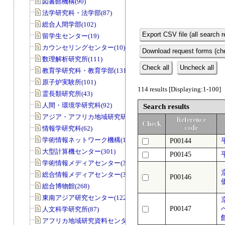
図書館機構(90)
法学研究科・法学部(87)
総合人間学部(102)
Export CSV file (all search r
留学生センター(19)
カウンセリングセンター(10)
Download request forms (che
数理解析研究所(111)
Check all
Uncheck all
教育学研究科・教育学部(131)
原子炉実験所(101)
114 results [Displaying:1-100]
霊長類研究所(43)
人間・環境学研究科(92)
Search results
アジア・アフリカ地域研究研究科(33)
Reference
Check
code
情報学研究科(62)
学術情報ネットワーク機構(11)
P00144
大型計算機センター(301)
P00145
学術情報メディアセンター(39)
総合情報メディアセンター(33)
P00146
総合博物館(268)
東南アジア研究センター(122)
P00147
人文科学研究所(87)
アフリカ地域研究資料センター(79)