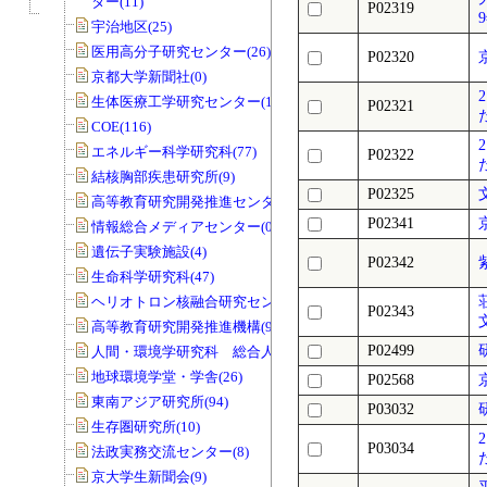
ター(11)
P02319
宇治地区(25)
医用高分子研究センター(26)
P02320
京都大学新聞社(0)
生体医療工学研究センター(19)
P02321
COE(116)
エネルギー科学研究科(77)
P02322
結核胸部疾患研究所(9)
P02325
高等教育研究開発推進センター(68)
P02341
情報総合メディアセンター(0)
遺伝子実験施設(4)
P02342
生命科学研究科(47)
ヘリオトロン核融合研究センター(8)
P02343
高等教育研究開発推進機構(99)
P02499
人間・環境学研究科 総合人間学部(28)
地球環境学堂・学舎(26)
P02568
東南アジア研究所(94)
P03032
生存圏研究所(10)
P03034
法政実務交流センター(8)
京大学生新聞会(9)