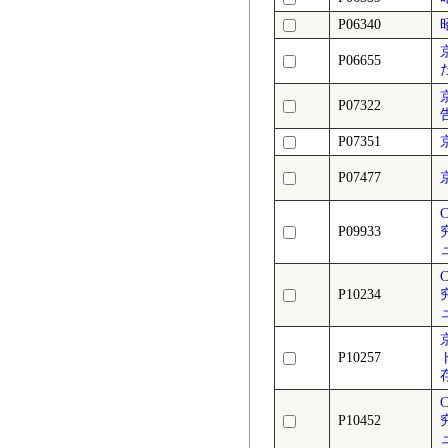
P06340
P06655
P07322
P07351
P07477
P09933
P10234
P10257
P10452