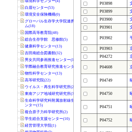
環境科学センター(4)
P03898
白眉センター(53)
P03899
環境安全保険機構(0)
P03900
グローバル生存学大学院連携プログラ
ム(18)
P03901
国際高等教育院(48)
P03902
総合生存学館 思修館(5)
健康科学センター(13)
P03903
吉田南総合図書館(32)
P04272
男女共同参画推進センター(141)
学際融合教育研究推進センター(11)
P04608
物性科学センター(13)
高等研究院(22)
P04749
ウイルス・再生科学研究所(29)
東南アジア地域研究研究所(3)
P04750
生命科学研究科附属放射線生物研究セ
ンター(15)
P04751
複合原子力科学研究所(2)
学生総合支援センター(10)
P04752
経営管理大学院(1)