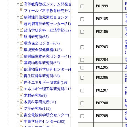
高等教育教授システム開発センター(32)
P01999
L
フィールド科学教育研究センター(169)
放射性同位元素総合センター(83)
P02185
超高層電波研究センター(51)
経済学研究科・経済学部(32)
P02186
経済研究所(65)
環境保全センター(67)
P02203
環境安全保健機構(142)
放射線生物研究センター(41)
P02204
基礎物理学研究所(62)
P02205
低温物質科学研究センター(45)
再生医科学研究所(28)
P02206
原子エネルギー研究所(19)
エネルギー理工学研究所(215)
P02207
木材研究所(8)
木質科学研究所(31)
P02208
防災研究所(115)
宙空電波科学研究センター(11)
P02209
生態学研究センター(103)