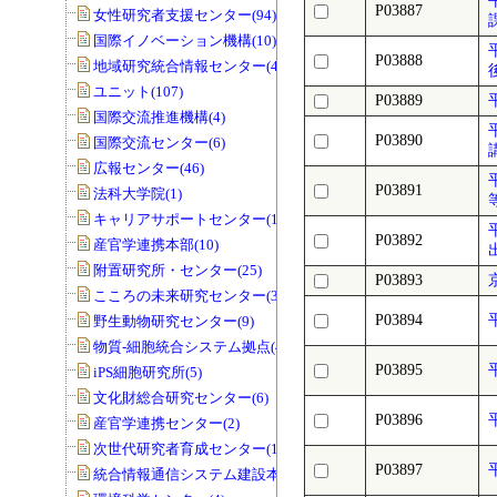
P03887
女性研究者支援センター(94)
国際イノベーション機構(10)
P03888
地域研究統合情報センター(40)
ユニット(107)
P03889
国際交流推進機構(4)
P03890
国際交流センター(6)
広報センター(46)
P03891
法科大学院(1)
キャリアサポートセンター(1)
P03892
産官学連携本部(10)
附置研究所・センター(25)
P03893
こころの未来研究センター(33)
P03894
野生動物研究センター(9)
物質-細胞統合システム拠点(40)
P03895
iPS細胞研究所(5)
文化財総合研究センター(6)
P03896
産官学連携センター(2)
次世代研究者育成センター(1)
P03897
統合情報通信システム建設本部(1)