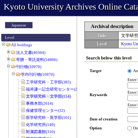
Kyoto University Archives Online Cat
Japanese
Archival description
Title
文学研
Level
Level
Kyoto Uni
All holdings
法人文書(40364)
Search below this level
寄贈・寄託資料(54806)
刊行物(10970)
Target
Ar
学内刊行物(10970)
Enter
工学研究科・工学部(385)
福井謙一記念研究センター(20)
Enter
Keywords
文学研究科・文学部(114)
事務本部(2614)
Enter
保健管理センター(32)
医学研究科・医学部(101)
Date of creation
化学研究所(149)
Option
On
附属図書館(310)