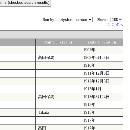
rms (checked search results)
Sort by：
Show：
1
2
次へ
Name of creator
Date of creation
1907年
高田保馬
1909年6月28日
1910年
1911年12月8日
1912年12月5日
1913年1月
高田保馬
1913年3月24日
1913年
Takata
1915年
1917年
高田
1917年