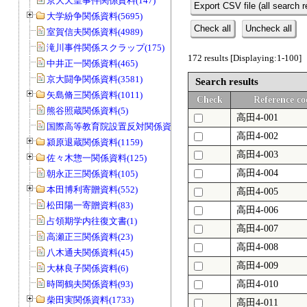
京大天皇事件関係資料(147)
Export CSV file (all search r
大学紛争関係資料(5695)
Check all
Uncheck all
室賀信夫関係資料(4989)
滝川事件関係スクラップ(175)
172 results [Displaying:1-100]
中井正一関係資料(465)
京大闘争関係資料(3581)
Search results
矢島脩三関係資料(1011)
Check
Reference co
熊谷照蔵関係資料(5)
高田4-001
国際高等教育院設置反対関係資料(20)
高田4-002
潁原退蔵関係資料(1159)
高田4-003
佐々木惣一関係資料(125)
高田4-004
朝永正三関係資料(105)
本田博利寄贈資料(552)
高田4-005
松田陽一寄贈資料(83)
高田4-006
占領期学内往復文書(1)
高田4-007
高瀬正三関係資料(23)
高田4-008
八木通夫関係資料(45)
高田4-009
大林良子関係資料(6)
時岡鶴夫関係資料(93)
高田4-010
柴田実関係資料(1733)
高田4-011