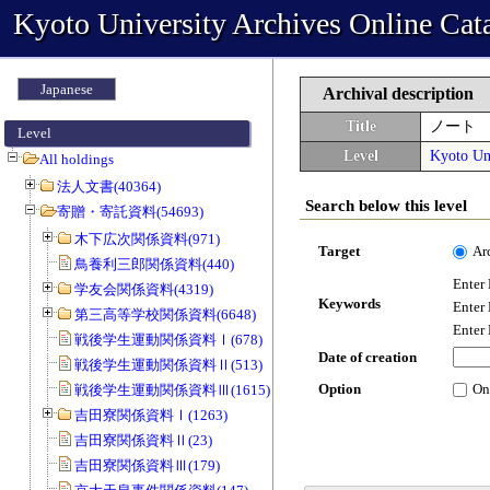
Kyoto University Archives Online Cat
Japanese
Archival description
Title
ノート
Level
Level
Kyoto Uni
All holdings
法人文書(40364)
Search below this level
寄贈・寄託資料(54693)
木下広次関係資料(971)
Target
Ar
鳥養利三郎関係資料(440)
Enter
学友会関係資料(4319)
Keywords
Enter
第三高等学校関係資料(6648)
Enter
戦後学生運動関係資料Ⅰ(678)
Date of creation
戦後学生運動関係資料Ⅱ(513)
Option
On
戦後学生運動関係資料Ⅲ(1615)
吉田寮関係資料Ⅰ(1263)
吉田寮関係資料Ⅱ(23)
吉田寮関係資料Ⅲ(179)