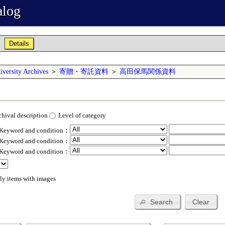
alog
Details
versity Archives
＞
寄贈・寄託資料
＞
高田保馬関係資料
chival description
Level of category
 Keyword and condition：
 Keyword and condition：
 Keyword and condition：
ly items with images
Search
Clear